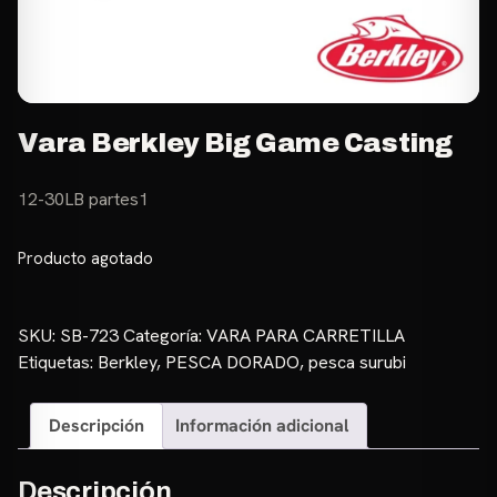
Vara Berkley Big Game Casting
12-30LB partes1
Producto agotado
SKU:
SB-723
Categoría:
VARA PARA CARRETILLA
Etiquetas:
Berkley
,
PESCA DORADO
,
pesca surubi
Descripción
Información adicional
Descripción