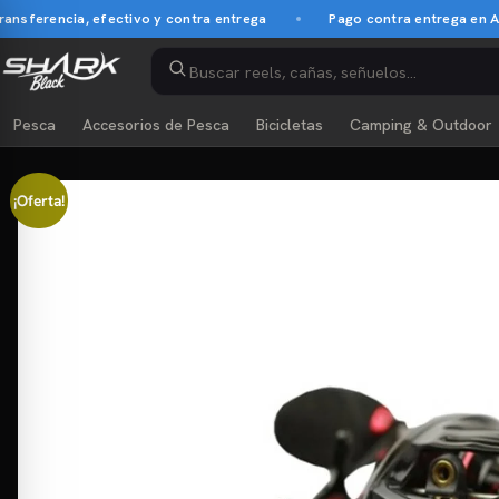
rencia, efectivo y contra entrega
Pago contra entrega en Asunci
Pesca
Accesorios de Pesca
Bicicletas
Camping & Outdoor
¡Oferta!