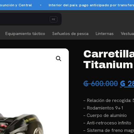
ón y Central
Interior del país: pago anticipado por transferencia
⌘K
Equipamiento táctico
Señuelos de pesca
Linternas
Vestua
Carretil
Titaniu
El
₲
600.000
₲
28
pre
– Relación de recogida: 
orig
– Rodamientos 9+1
era:
– Cuerpo de aluminio
– Anti-retroceso infinito
₲ 6
– Sistema de freno magn