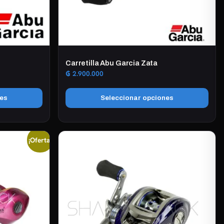
Carretilla Abu Garcia Zata
₲
2.900.000
nes
Seleccionar opciones
Este
producto
¡Oferta!
tiene
múltiples
variantes.
Las
opciones
se
pueden