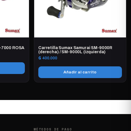
elegir
en
la
página
de
producto
KT-7000 ROSA
Carretilla Sumax Samurai SM-9000R
(derecha) / SM-9000L (izquierda)
₲
400.000
Añadir al carrito
MÉTODOS DE PAGO