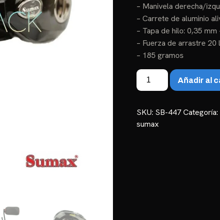
– Manivela derecha/izqu
– Carrete de aluminio al
– Tapa de hilo: 0,35 m
– Fuerza de arrastre 20 l
– 185 gramos
Carretilla
Añadir al c
Sumax
Orion
Titanium10000
SKU:
SB-447
Categoría
cantidad
sumax