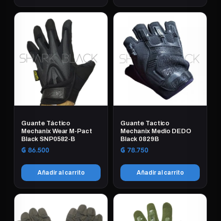
Guante Táctico
Guante Tactico
Mechanix Wear M-Pact
Mechanix Medio DEDO
Black SNP0582-B
Black 0829B
₲
86.500
₲
78.750
Añadir al carrito
Añadir al carrito