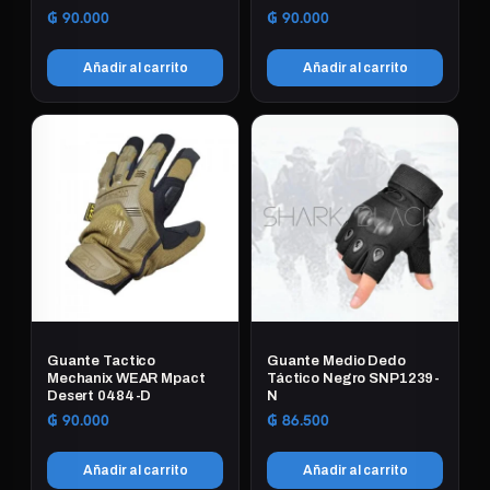
₲
90.000
₲
90.000
Añadir al carrito
Añadir al carrito
Guante Tactico
Guante Medio Dedo
Mechanix WEAR Mpact
Táctico Negro SNP1239-
Desert 0484-D
N
₲
90.000
₲
86.500
Añadir al carrito
Añadir al carrito