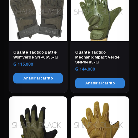
Guante Táctico Battle
Guante Táctico
Wolf Verde SNP0695-G
Mechanix Mpact Verde
SNP0483-G
₲
115.000
₲
144.000
Añadir al carrito
Añadir al carrito