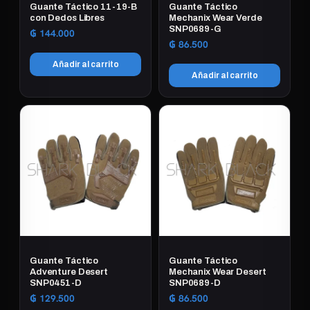
Guante Táctico 11-19-B
Guante Táctico
con Dedos Libres
Mechanix Wear Verde
SNP0689-G
₲
144.000
₲
86.500
Añadir al carrito
Añadir al carrito
Guante Táctico
Guante Táctico
Adventure Desert
Mechanix Wear Desert
SNP0451-D
SNP0689-D
₲
129.500
₲
86.500