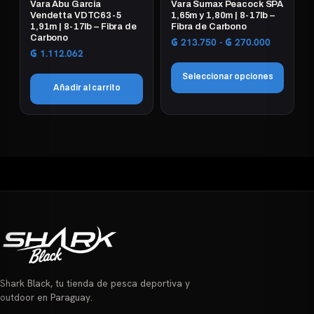
en
Vara Abu Garcia
Vara Sumax Peacock SPA
en
Vendetta VDTC63-5
1,65m y 1,80m | 8-17lb –
la
1,91m | 8-17lb – Fibra de
Fibra de Carbono
la
página
Carbono
Rango
₲
213.750
-
₲
270.000
página
de
₲
1.112.062
de
de
producto
precios:
Seleccionar opciones
producto
desde
Añadir al carrito
₲ 213.75
Este
hasta
₲ 270.00
producto
tiene
múltiples
variantes.
Las
opciones
se
pueden
elegir
en
Shark Black, tu tienda de pesca deportiva y
la
outdoor en Paraguay.
página