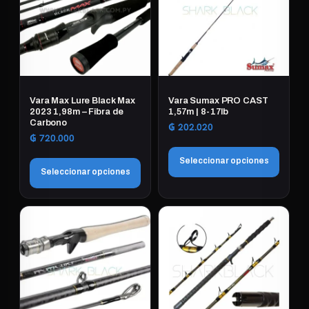
variantes.
Las
opciones
se
pueden
elegir
Vara Max Lure Black Max
Vara Sumax PRO CAST
en
2023 1,98m – Fibra de
1,57m | 8-17lb
Carbono
la
₲
202.020
₲
720.000
página
de
Seleccionar opciones
Seleccionar opciones
producto
Este
Este
producto
producto
tiene
tiene
múltiples
múltiples
variantes.
variantes.
Las
Las
opciones
opciones