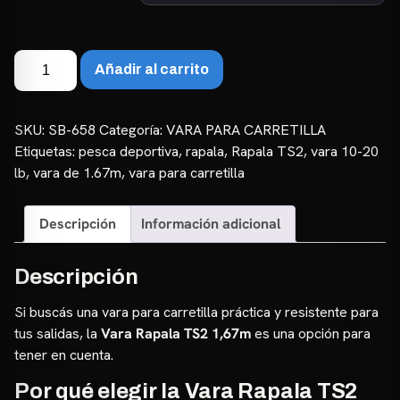
Vara
Añadir al carrito
Rapala
TS2
1,67m
SKU:
SB-658
Categoría:
VARA PARA CARRETILLA
|
Etiquetas:
pesca deportiva
,
rapala
,
Rapala TS2
,
vara 10-20
10-
lb
,
vara de 1.67m
,
vara para carretilla
20lb
cantidad
Descripción
Información adicional
Descripción
Si buscás una vara para carretilla práctica y resistente para
tus salidas, la
Vara Rapala TS2 1,67m
es una opción para
tener en cuenta.
Por qué elegir la Vara Rapala TS2