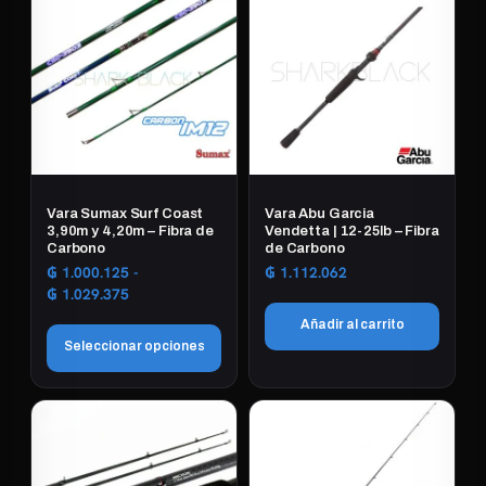
Vara Sumax Surf Coast
Vara Abu Garcia
3,90m y 4,20m – Fibra de
Vendetta | 12-25lb – Fibra
Carbono
de Carbono
₲
1.000.125
-
₲
1.112.062
Rango
₲
1.029.375
de
Añadir al carrito
precios:
Seleccionar opciones
desde
₲ 1.000.125
Este
hasta
₲ 1.029.375
producto
tiene
múltiples