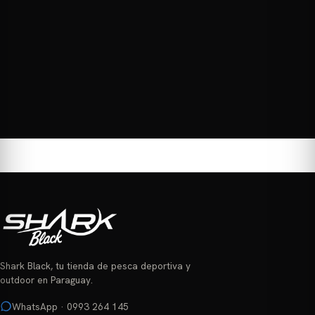
de
producto
Shark Black, tu tienda de pesca deportiva y
outdoor en Paraguay.
WhatsApp · 0993 264 145