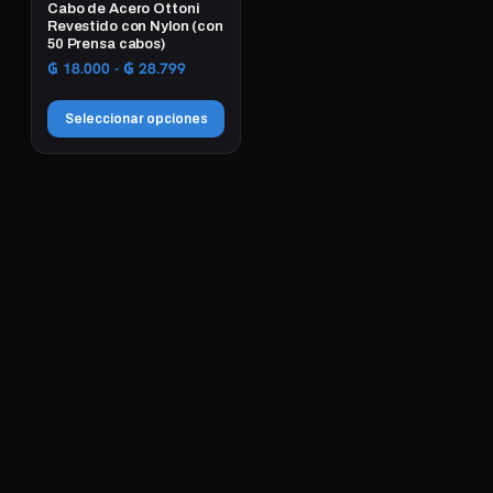
Cabo de Acero Ottoni
Revestido con Nylon (con
50 Prensa cabos)
Rango
₲
18.000
-
₲
28.799
de
precios:
Seleccionar opciones
desde
₲ 18.000
Este
hasta
producto
₲ 28.799
tiene
múltiples
variantes.
Las
opciones
se
pueden
elegir
en
la
página