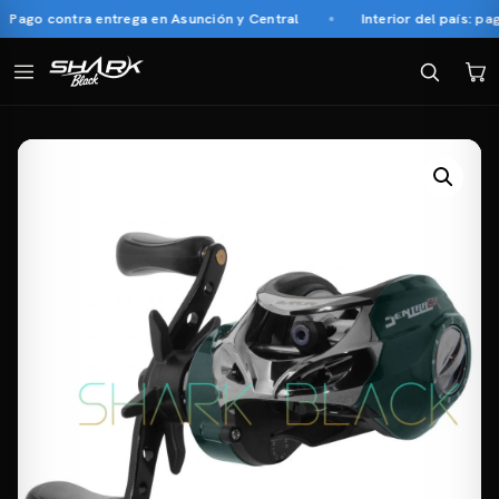
Pago contra entrega en Asunción y Central
Interior del país: pag