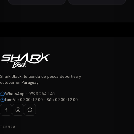
Este
Este
producto
producto
tiene
tiene
múltiples
múltiples
variantes.
variantes.
Las
Las
opciones
opciones
se
se
pueden
pueden
elegir
elegir
Shark Black, tu tienda de pesca deportiva y
en
en
outdoor en Paraguay.
la
la
página
página
WhatsApp · 0993 264 145
Lun–Vie 09:00–17:00 · Sáb 09:00–12:00
de
de
producto
producto
TIENDA