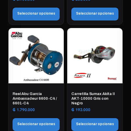
página
página
de
de
producto
Seleccionar opciones
Seleccionar opciones
producto
Este
Este
producto
producto
tiene
tiene
múltiples
múltiples
variantes.
variantes.
Las
Las
opciones
opciones
se
se
pueden
pueden
elegir
elegir
Reel Abu Garcia
Carretilla Sumax Akita II
en
en
Ambassadeur 6600-C4 /
AKT-10000 Gris con
6601-C4
Negro
la
la
₲
1.790.000
₲
193.000
página
página
de
de
Seleccionar opciones
Seleccionar opciones
producto
producto