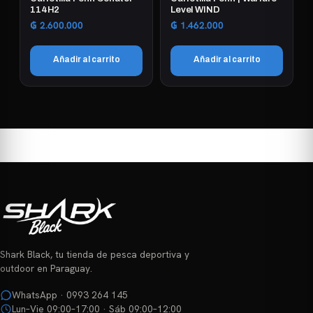
en
114H2
Level WIND
la
₲
2.600.000
₲
1.462.000
página
de
Añadir al carrito
Añadir al carrito
producto
Shark Black, tu tienda de pesca deportiva y
outdoor en Paraguay.
WhatsApp · 0993 264 145
Lun–Vie 09:00–17:00 · Sáb 09:00–12:00