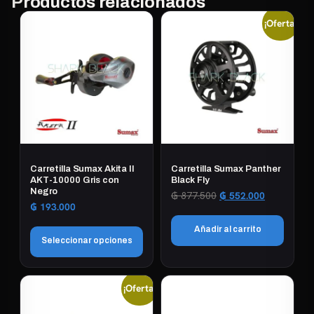
Productos relacionados
¡Oferta!
Carretilla Sumax Akita II
Carretilla Sumax Panther
AKT-10000 Gris con
Black Fly
Negro
El
El
₲
877.500
₲
552.000
₲
193.000
precio
precio
original
actual
Añadir al carrito
era:
es:
Seleccionar opciones
₲ 877.500.
₲ 552.000.
Este
¡Oferta!
producto
tiene