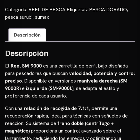
SM-
Categoría:
REEL DE PESCA
Etiquetas:
PESCA DORADO
,
9000R
pesca surubi
,
sumax
(derecha)
/
Descripción
SM-
9000L
(izquierda)
Descripción
cantidad
El
Reel SM-9000
es una carretilla de perfil bajo diseñada
para pescadores que buscan
velocidad, potencia y control
preciso
. Disponible en versiones
manivela derecha (SM-
9000R)
e
izquierda (SM-9000L)
, se adapta al estilo y
preferencia de cada usuario.
Con una
relación de recogida de 7.1:1
, permite una
recuperación rápida, ideal para técnicas con señuelos de
reacción. Su sistema de
freno doble (centrífugo +
magnético)
proporciona un control avanzado sobre el
lanzamiento, reduciendo los enredos y optimizando la