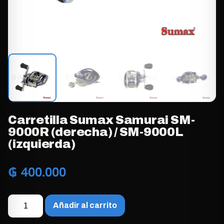
Carretilla Sumax Samurai SM-
9000R (derecha) / SM-9000L
(izquierda)
₲
400.000
Carretilla
Añadir al carrito
Sumax
Samurai