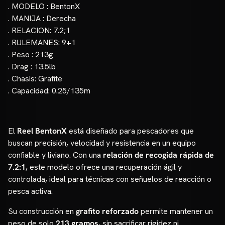
. MODELO : BentonX
. MANIJA : Derecha
. RELACION: 7.2;1
. RULEMANES: 9+1
. Peso : 213g
. Drag : 13.5lb
. Chasis: Grafite
. Capacidad: 0.25/135m
El
Reel BentonX
está diseñado para pescadores que
buscan precisión, velocidad y resistencia en un equipo
confiable y liviano. Con una
relación de recogida rápida de
7.2:1
, este modelo ofrece una recuperación ágil y
controlada, ideal para técnicas con señuelos de reacción o
pesca activa.
Su construcción en
grafito reforzado
permite mantener un
peso de solo
213 gramos
, sin sacrificar rigidez ni