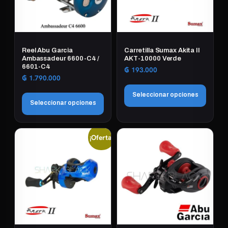
Reel Abu Garcia
Carretilla Sumax Akita II
Ambassadeur 6600-C4 /
AKT-10000 Verde
6601-C4
₲
193.000
₲
1.790.000
Seleccionar opciones
Seleccionar opciones
Este
Este
producto
¡Oferta!
producto
tiene
tiene
múltiples
múltiples
variantes.
variantes.
Las
Las
opciones
opciones
se
se
pueden
pueden