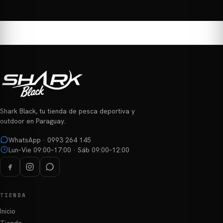
producto
tiene
tiene
múltiples
múltiples
variantes.
variantes.
Las
Las
opciones
opciones
se
se
pueden
pueden
elegir
elegir
en
Shark Black, tu tienda de pesca deportiva y
en
la
outdoor en Paraguay.
la
página
página
WhatsApp · 0993 264 145
de
Lun–Vie 09:00–17:00 · Sáb 09:00–12:00
de
producto
producto
TIENDA
Inicio
Tienda