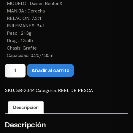
. MODELO : Daisen BentonX
. MANIJA : Derecha
. RELACION: 7.2;1
. RULEMANES: 9+1
. Peso : 213g
. Drag : 13.5lb
. Chasis: Grafite
. Capacidad: 0.25/135m
Carretilla
Añadir al carrito
Benton
X
Be10
SKU:
SB-2044
Categoría:
REEL DE PESCA
cantidad
Descripción
Descripción