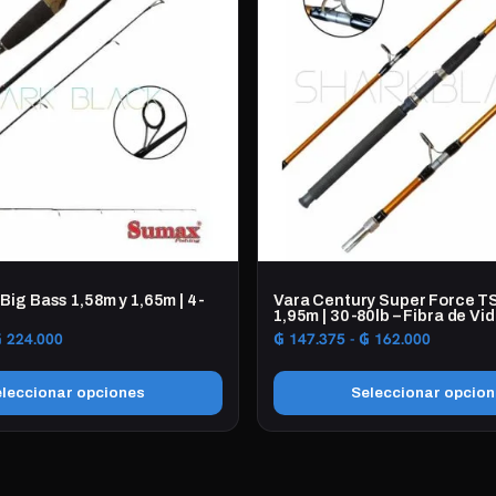
variantes.
Las
opciones
se
pueden
elegir
en
la
página
de
producto
Big Bass 1,58m y 1,65m | 4-
Vara Century Super Force TS
1,95m | 30-80lb – Fibra de Vid
Rango
Rango
₲
224.000
₲
147.375
-
₲
162.000
de
de
precios:
precios:
leccionar opciones
Seleccionar opcio
desde
desde
₲ 212.000
₲ 147.37
Este
hasta
hasta
producto
₲ 224.000
₲ 162.00
tiene