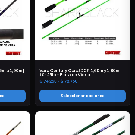
5m a 1,90m |
Vara Century Coral DCR 1,60m y 1,80m |
10-25lb – Fibra de Vidrio
Rango
₲
74.250
-
₲
78.750
de
precios:
nes
Seleccionar opciones
desde
0
₲ 74.250
Este
hasta
producto
0
₲ 78.750
tiene
múltiples