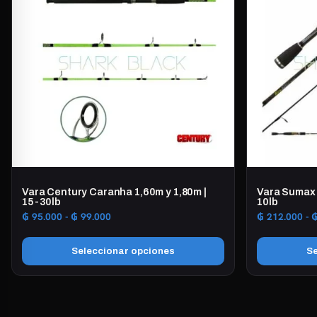
variantes.
Las
opciones
se
pueden
elegir
en
la
página
de
producto
Vara Century Caranha 1,60m y 1,80m |
Vara Sumax 
15-30lb
10lb
Rango
₲
95.000
-
₲
99.000
₲
212.000
-
de
precios:
Seleccionar opciones
Se
desde
₲ 95.000
Este
Este
hasta
producto
producto
₲ 99.000
tiene
tiene