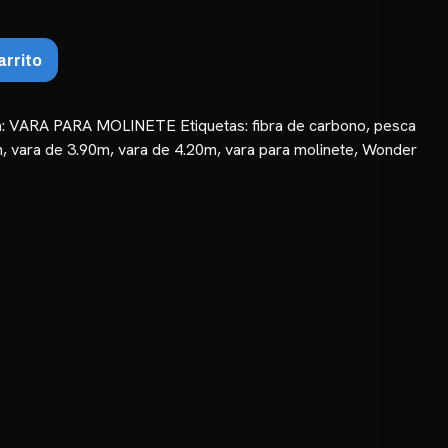
hasta
₲ 1.307.813
arrito
a:
VARA PARA MOLINETE
Etiquetas:
fibra de carbono
,
pesca
m
,
vara de 3.90m
,
vara de 4.20m
,
vara para molinete
,
Wonder