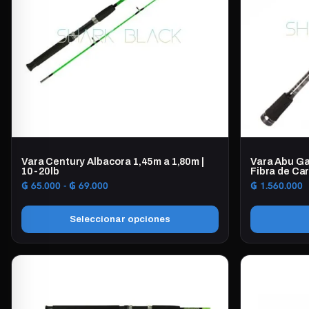
Vara Century Albacora 1,45m a 1,80m |
Vara Abu Gar
10-20lb
Fibra de Ca
Rango
₲
65.000
-
₲
69.000
₲
1.560.000
de
precios:
Seleccionar opciones
desde
₲ 65.000
Este
hasta
producto
₲ 69.000
tiene
múltiples