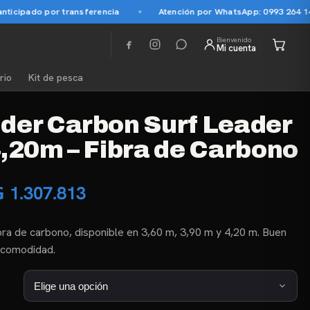
cipado por transferencia
Atención por WhatsApp: 0993 264 145
Bienvenido
Mi cuenta
rio
Kit de pesca
der Carbon Surf Leader
,20m – Fibra de Carbono
Rango
₲
1.307.813
de
bra de carbono, disponible en 3,60 m, 3,90 m y 4,20 m. Buen
precios:
y comodidad.
desde
₲ 1.139.063