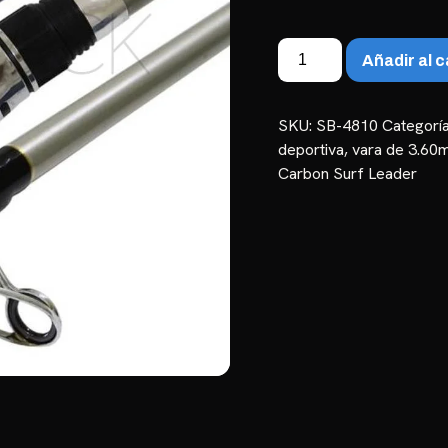
Vara
Añadir al c
Wonder
Carbon
Surf
SKU:
SB-4810
Categorí
Leader
deportiva
,
vara de 3.60
3,60m
Carbon Surf Leader
a
4,20m
–
Fibra
de
Carbono
cantidad