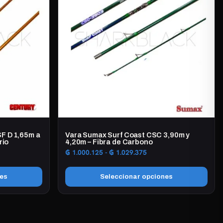
variantes.
Las
opciones
se
pueden
elegir
en
la
página
de
producto
F D 1,65m a
Vara Sumax Surf Coast CSC 3,90m y
rio
4,20m – Fibra de Carbono
Rango
₲
1.000.125
-
₲
1.029.375
de
precios:
nes
Seleccionar opciones
desde
5
₲ 1.000.125
Este
hasta
producto
0
₲ 1.029.375
tiene