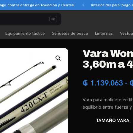
ontra entrega en Asunción y Central
Interior del país: pago anti
⌘K
Equipamiento táctico
Señuelos de pesca
Linternas
Vestua
Vara Won
3,60m a 4
₲
1.139.063
-
Vara para molinete en fi
equilibrio entre fuerza 
TAMAÑO VARA