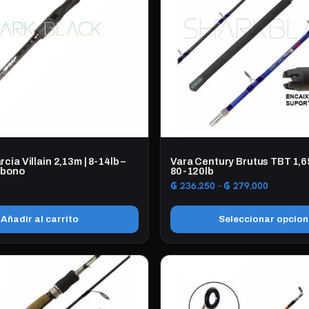
cia Villain 2,13m | 8-14lb –
Vara Century Brutus TBT 1,6
rbono
80-120lb
Rango
₲
236.250
-
₲
279.000
de
precios:
Añadir al carrito
Seleccionar opcio
desde
₲ 236.25
Este
hasta
producto
₲ 279.00
tiene
múltiples