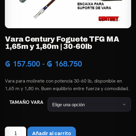
Vara Century Foguete TFG MA
1,65m y 1,80m | 30-60lb
Rango
₲
157.500
-
₲
168.750
de
Vara para molinete con potencia 30-60 lb, disponible en
precios:
1,65 m y 1,80 m. Buen equilibrio entre fuerza y comodidad.
desde
TAMAÑO VARA
₲ 157.500
hasta
Vara
₲ 168.750
Añadir al carrito