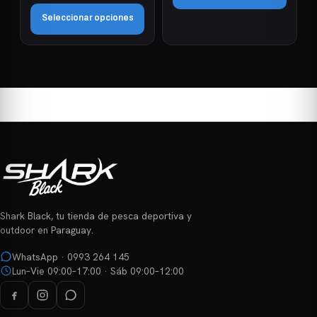
precios:
Seleccionar opciones
desde
₲ 1.000.125
Este
hasta
₲ 1.029.375
producto
tiene
múltiples
variantes.
Las
opciones
se
pueden
elegir
Shark Black, tu tienda de pesca deportiva y
en
outdoor en Paraguay.
la
página
WhatsApp · 0993 264 145
Lun–Vie 09:00–17:00 · Sáb 09:00–12:00
de
producto