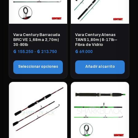
Vara Century Barracuda
Vara Century Atenas
BRC VE 1,68m a 2,70m |
TANS 1,80m | 8-17lb –
30-80lb
Fibra de Vidrio
Rango
₲
155.250
-
₲
213.750
₲
69.000
de
precios:
Seleccionar opciones
Añadir al carrito
desde
₲ 155.250
Este
hasta
₲ 213.750
producto
tiene
múltiples
variantes.
Las
opciones
se