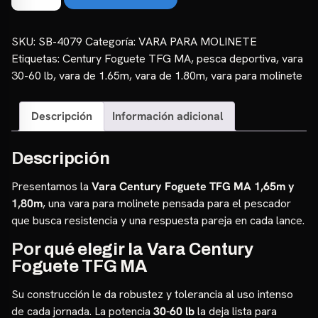
Century
Foguete
TFG
SKU:
SB-4079
Categoría:
VARA PARA MOLINETE
MA
Etiquetas:
Century Foguete TFG MA
,
pesca deportiva
,
vara
1,65m
30-60 lb
,
vara de 1.65m
,
vara de 1.80m
,
vara para molinete
y
1,80m
Descripción
Información adicional
|
30-
60lb
Descripción
cantidad
Presentamos la
Vara Century Foguete TFG MA 1,65m y
1,80m
, una vara para molinete pensada para el pescador
que busca resistencia y una respuesta pareja en cada lance.
Por qué elegir la Vara Century
Foguete TFG MA
Su construcción le da robustez y tolerancia al uso intenso
de cada jornada. La potencia
30-60 lb
la deja lista para