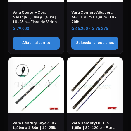
pueden
elegir
Vara Century Coral
Vara Century Albacora
en
Naranja 1,60m y 1,80m |
ABC 1,45m a 1,80m | 10-
10-25lb – Fibra de Vidrio
20lb
la
Rango
₲
79.000
₲
65.250
-
₲
75.375
página
de
de
precios:
Añadir al carrito
Seleccionar opciones
producto
desde
₲ 65.250
Este
hasta
₲ 75.375
producto
tiene
múltiples
variantes.
Las
opciones
se
pueden
elegir
Vara Century Kayak TKY
Vara Century Brutus
en
1,40m a 1,80m | 10-25lb
1,65m | 80-120lb – Fibra