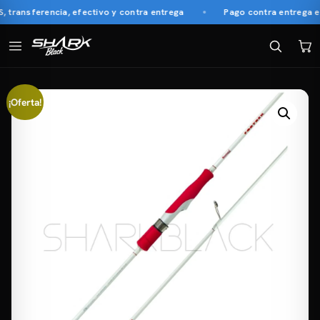
ansferencia, efectivo y contra entrega
Pago contra entrega en 
¡Oferta!