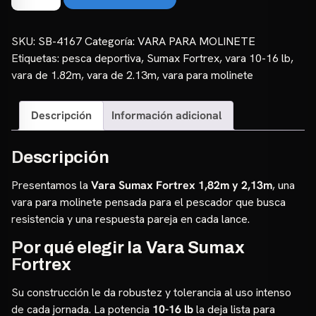
Sumax
Fortrex
1,82m
SKU:
SB-4167
Categoría:
VARA PARA MOLINETE
y
Etiquetas:
pesca deportiva
,
Sumax Fortrex
,
vara 10-16 lb
,
2,13m
vara de 1.82m
,
vara de 2.13m
,
vara para molinete
|
10-
Descripción
Información adicional
16lb
cantidad
Descripción
Presentamos la
Vara Sumax Fortrex 1,82m y 2,13m
, una
vara para molinete pensada para el pescador que busca
resistencia y una respuesta pareja en cada lance.
Por qué elegir la Vara Sumax
Fortrex
Su construcción le da robustez y tolerancia al uso intenso
de cada jornada. La potencia
10-16 lb
la deja lista para