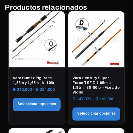
Productos relacionados
Vara Sumax Big Bass
Vara Century Super
1,58m y 1,65m | 4-10lb
Force TSF D 1,65m a
1,95m | 30-80lb – Fibra de
Rango
₲
212.000
-
₲
224.000
Vidrio
de
Rango
₲
147.375
-
₲
162.000
precios:
Seleccionar opciones
de
desde
precios:
₲ 212.000
Seleccionar opciones
desde
Este
hasta
₲ 147.37
₲ 224.000
producto
Este
hasta
tiene