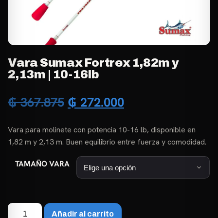
Vara Sumax Fortrex 1,82m y
2,13m | 10-16lb
El
El
₲
367.875
₲
272.000
precio
precio
Vara para molinete con potencia 10-16 lb, disponible en
original
actual
1,82 m y 2,13 m. Buen equilibrio entre fuerza y comodidad.
era:
es:
TAMAÑO VARA
₲ 367.875.
₲ 272.000.
Vara
Añadir al carrito