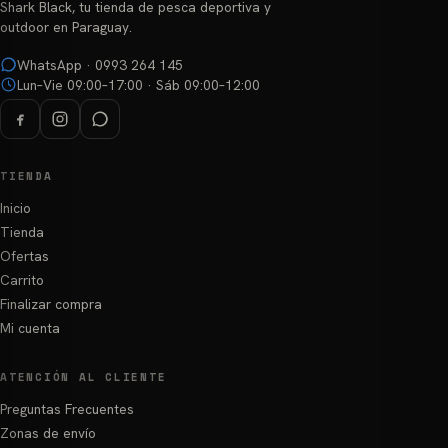
Shark Black, tu tienda de pesca deportiva y
en
outdoor en Paraguay.
la
página
WhatsApp · 0993 264 145
Lun–Vie 09:00–17:00 · Sáb 09:00–12:00
de
producto
TIENDA
Inicio
Tienda
Ofertas
Carrito
Finalizar compra
Mi cuenta
ATENCIÓN AL CLIENTE
Preguntas Frecuentes
Zonas de envío