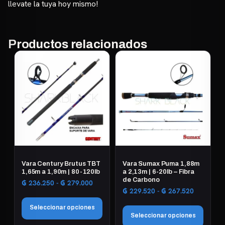
llevate la tuya hoy mismo!
Productos relacionados
Vara Century Brutus TBT
Vara Sumax Puma 1,88m
1,65m a 1,90m | 80-120lb
a 2,13m | 6-20lb – Fibra
de Carbono
Rango
₲
236.250
-
₲
279.000
Rango
₲
229.520
-
₲
267.520
de
de
precios:
Seleccionar opciones
precios:
desde
Seleccionar opciones
desde
₲ 236.250