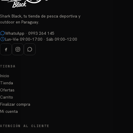
pueden
elegir
elegir
en
Shark Black, tu tienda de pesca deportiva y
en
la
outdoor en Paraguay.
la
página
página
WhatsApp · 0993 264 145
de
Lun–Vie 09:00–17:00 · Sáb 09:00–12:00
de
producto
producto
TIENDA
Inicio
Tienda
Ofertas
Carrito
Finalizar compra
Mi cuenta
ATENCIÓN AL CLIENTE