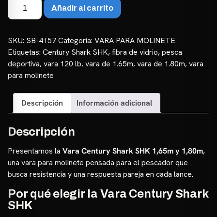
Vara
Añadir al carrito
Century
Shark
SHK
SKU:
SB-4157
Categoría:
VARA PARA MOLINETE
1,65m
Etiquetas:
Century Shark SHK
,
fibra de vidrio
,
pesca
y
deportiva
,
vara 120 lb
,
vara de 1.65m
,
vara de 1.80m
,
vara
1,80m
para molinete
|
120lb
Descripción
Información adicional
–
Fibra
de
Descripción
Vidrio
Presentamos la
Vara Century Shark SHK 1,65m y 1,80m
,
cantidad
una vara para molinete pensada para el pescador que
busca resistencia y una respuesta pareja en cada lance.
Por qué elegir la Vara Century Shark
SHK