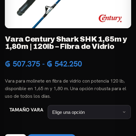
Vara Century Shark SHK 1,65m y
1,80m | 120lb – Fibra de Vidrio
Rango
₲
507.375
-
₲
542.250
de
Vara para molinete en fibra de vidrio con potencia 120 lb,
precios:
disponible en 1,65 m y 1,80 m. Una opción robusta para el
desde
uso de todos los días.
₲ 507.375
TAMAÑO VARA
hasta
₲ 542.250