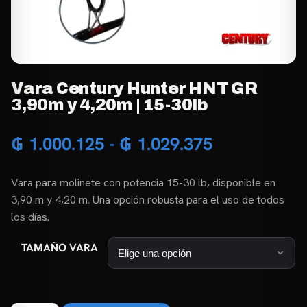
Vara Century Hunter HNT GR
3,90m y 4,20m | 15-30lb
Rango
₲
1.000.125
-
₲
1.029.375
de
Vara para molinete con potencia 15-30 lb, disponible en
precios:
3,90 m y 4,20 m. Una opción robusta para el uso de todos
desde
los días.
₲ 1.000.125
TAMAÑO VARA
hasta
₲ 1.029.375