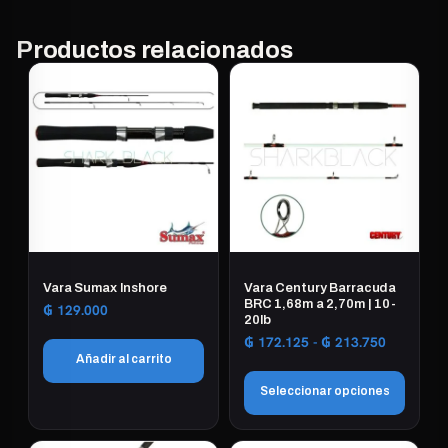
Productos relacionados
Vara Sumax Inshore
Vara Century Barracuda
BRC 1,68m a 2,70m | 10-
₲
129.000
20lb
Rango
₲
172.125
-
₲
213.750
Añadir al carrito
de
precios:
Seleccionar opciones
desde
₲ 172.12
Este
hasta