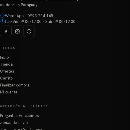
en
en
outdoor en Paraguay.
la
la
página
página
WhatsApp · 0993 264 145
Lun–Vie 09:00–17:00 · Sáb 09:00–12:00
de
de
producto
producto
TIENDA
Inicio
Tienda
Ofertas
Carrito
Finalizar compra
Mi cuenta
ATENCIÓN AL CLIENTE
Preguntas Frecuentes
Zonas de envío
Términos y Condiciones