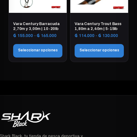
se
pueden
elegir
Vara Century Barracuda
Vara Century Trout Bass
en
2,70m y 3,00m | 10-20lb
1,80m a 2,40m | 5-15lb
la
Rango
Rango
₲
155.000
-
₲
165.000
₲
114.000
-
₲
130.000
de
de
página
precios:
precios:
de
Seleccionar opciones
Seleccionar opciones
desde
desde
producto
₲ 155.000
₲ 114.00
Este
Este
hasta
hasta
₲ 165.000
₲ 130.00
producto
producto
tiene
tiene
múltiples
múltiples
variantes.
variantes.
Las
Las
opciones
opciones
se
se
pueden
pueden
elegir
elegir
Shark Black, tu tienda de pesca deportiva y