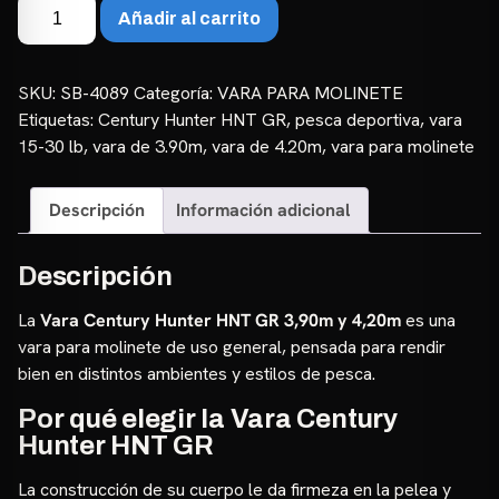
Vara
Añadir al carrito
Century
Hunter
HNT
SKU:
SB-4089
Categoría:
VARA PARA MOLINETE
GR
Etiquetas:
Century Hunter HNT GR
,
pesca deportiva
,
vara
3,90m
15-30 lb
,
vara de 3.90m
,
vara de 4.20m
,
vara para molinete
y
4,20m
Descripción
Información adicional
|
15-
30lb
Descripción
cantidad
La
Vara Century Hunter HNT GR 3,90m y 4,20m
es una
vara para molinete de uso general, pensada para rendir
bien en distintos ambientes y estilos de pesca.
Por qué elegir la Vara Century
Hunter HNT GR
La construcción de su cuerpo le da firmeza en la pelea y