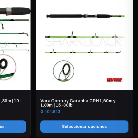
tiene
múltiples
variantes.
Las
opciones
se
pueden
elegir
en
la
página
de
producto
,80m | 10-
Vara Century Caranha CRH 1,60m y
1,80m | 15-30lb
₲
101.813
nes
Seleccionar opciones