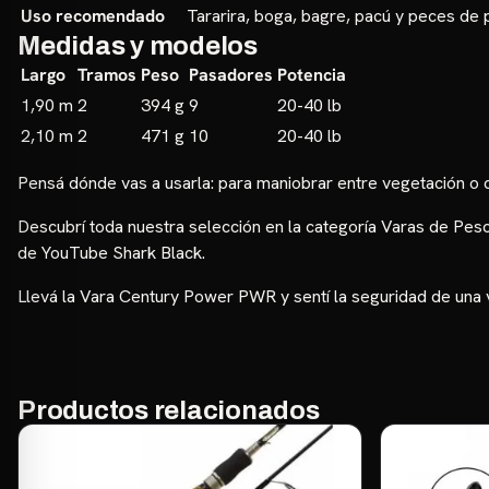
Uso recomendado
Tararira, boga, bagre, pacú y peces de
Medidas y modelos
Largo
Tramos
Peso
Pasadores
Potencia
1,90 m
2
394 g
9
20-40 lb
2,10 m
2
471 g
10
20-40 lb
Pensá dónde vas a usarla: para maniobrar entre vegetación o de
Descubrí toda nuestra selección en la categoría
Varas de Pes
de YouTube Shark Black
.
Llevá la Vara Century Power PWR y sentí la seguridad de una v
Productos relacionados