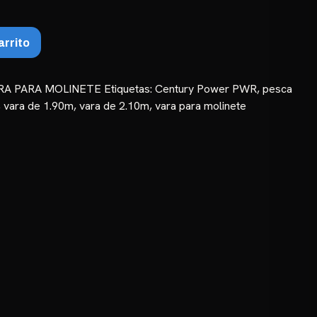
hasta
₲ 141.750
arrito
RA PARA MOLINETE
Etiquetas:
Century Power PWR
,
pesca
,
vara de 1.90m
,
vara de 2.10m
,
vara para molinete