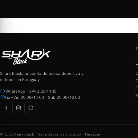
Este
Este
hasta
producto
producto
₲ 213.750
tiene
tiene
múltiples
múltiples
variantes.
variantes.
Las
Las
opciones
opciones
se
se
I
pueden
pueden
T
elegir
elegir
O
Shark Black, tu tienda de pesca deportiva y
en
en
outdoor en Paraguay.
C
la
la
F
página
página
WhatsApp · 0993 264 145
M
Lun–Vie 09:00–17:00 · Sáb 09:00–12:00
de
de
producto
producto
© 2026 Shark Black · Pesca deportiva y outdoor · Paraguay