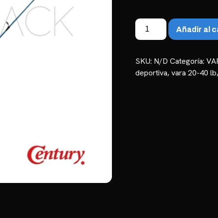
Vara
Añadir al c
Century
Power
PWR
SKU:
N/D
Categoría:
VA
1,90m
deportiva
,
vara 20-40 lb
y
2,10m
|
20-
40lb
cantidad