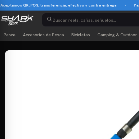
amos QR, POS, transferencia, efectivo y contra entrega
Pago con
Pesca
Accesorios de Pesca
Bicicletas
Camping & Outdoor