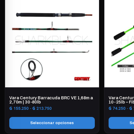
tiene
tiene
múltiples
múltiples
variantes.
variantes.
Las
Las
opciones
opciones
se
se
pueden
pueden
elegir
elegir
en
en
la
la
página
página
de
de
producto
producto
Vara Century Barracuda BRC VE 1,68m a
Vara Centur
2,70m | 30-80lb
10-25lb – Fi
Rango
₲
155.250
-
₲
213.750
₲
74.250
-
₲
de
precios:
Seleccionar opciones
Se
desde
₲ 155.250