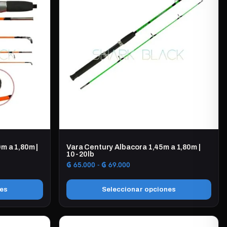
m a 1,80m |
Vara Century Albacora 1,45m a 1,80m |
10-20lb
Rango
₲
65.000
-
₲
69.000
de
precios:
nes
Seleccionar opciones
desde
₲ 65.000
Este
hasta
producto
₲ 69.000