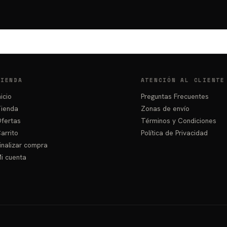
Este
hasta
hasta
producto
₲ 78.750
₲ 75.000
tiene
múltiples
variantes.
Las
opciones
TIENDA
ATENCIÓN AL CLIENTE
se
nicio
Preguntas Frecuentes
pueden
ienda
Zonas de envío
elegir
fertas
Términos y Condiciones
en
arrito
Política de Privacidad
la
inalizar compra
página
i cuenta
de
producto