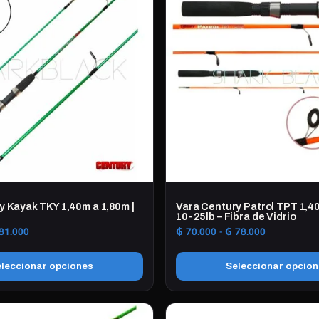
y Kayak TKY 1,40m a 1,80m |
Vara Century Patrol TPT 1,40
10-25lb – Fibra de Vidrio
Rango
Rango
81.000
₲
70.000
-
₲
78.000
de
de
precios:
precios:
leccionar opciones
Seleccionar opcio
desde
desde
₲ 64.125
₲ 70.000
Este
hasta
hasta
producto
₲ 81.000
₲ 78.000