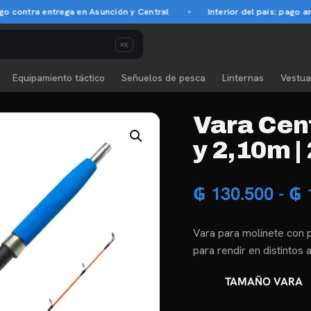
tra entrega en Asunción y Central
Interior del país: pago antici
⌘K
Equipamiento táctico
Señuelos de pesca
Linternas
Vestua
Vara Cen
y 2,10m |
₲
130.500
-
₲
Vara para molinete con 
para rendir en distintos
TAMAÑO VARA