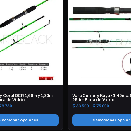
tiene
múltiples
variantes.
Las
opciones
se
pueden
elegir
en
la
página
de
producto
y Coral DCR 1,60m y 1,80m |
Vara Century Kayak 1,40m a 1
bra de Vidrio
25lb – Fibra de Vidrio
Rango
Rango
78.750
₲
63.500
-
₲
75.000
de
de
precios:
precios:
leccionar opciones
Seleccionar opcio
desde
desde
₲ 74.250
₲ 63.500