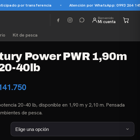
pado por transferencia
Atención por WhatsApp: 0993 264 145
Bienvenido
Mi cuenta
rio
Kit de pesca
tury Power PWR 1,90m
 20-40lb
Rango
141.750
de
potencia 20-40 lb, disponible en 1,90 m y 2,10 m. Pensada
precios:
 ambientes de pesca.
desde
₲ 130.500