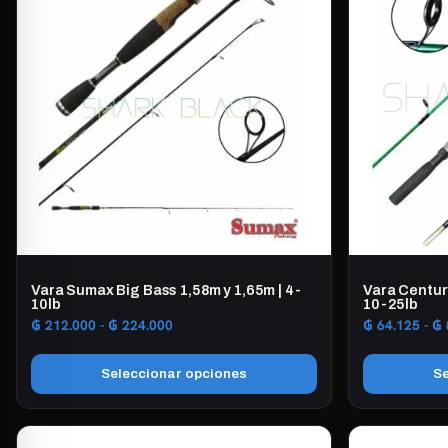
Vara Sumax Big Bass 1,58m y 1,65m | 4-
Vara Centur
10lb
10-25lb
Rango
₲
212.000
-
₲
224.000
₲
64.125
-
₲
de
precios:
Seleccionar opciones
Se
desde
₲ 212.000
Este
Este
hasta
producto
producto
₲ 224.000