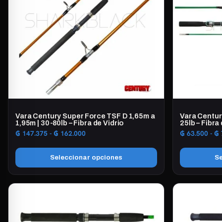
Vara Century Super Force TSF D 1,65m a
Vara Centur
1,95m | 30-80lb – Fibra de Vidrio
25lb – Fibra 
Rango
₲
147.375
-
₲
162.000
₲
63.500
-
₲
de
precios:
Seleccionar opciones
Se
desde
₲ 147.375
Este
Este
hasta
producto
producto
₲ 162.000
tiene
tiene
múltiples
múltiples