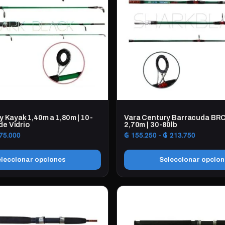
y Kayak 1,40m a 1,80m | 10-
Vara Century Barracuda BRC
de Vidrio
2,70m | 30-80lb
Rango
Rango
75.000
₲
155.250
-
₲
213.750
de
de
precios:
precios:
leccionar opciones
Seleccionar opcio
desde
desde
₲ 63.500
₲ 155.25
Este
hasta
hasta
producto
₲ 75.000
₲ 213.75
tiene
múltiples