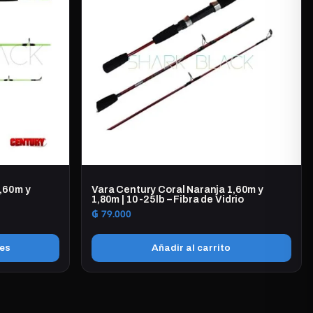
variantes.
Las
opciones
se
pueden
elegir
en
la
página
de
producto
,60m y
Vara Century Coral Naranja 1,60m y
1,80m | 10-25lb – Fibra de Vidrio
₲
79.000
nes
Añadir al carrito