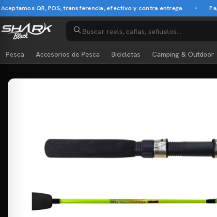
tamos QR, POS, transferencia, efectivo y contra entrega
Pago co
Pesca
Accesorios de Pesca
Bicicletas
Camping & Outdoor