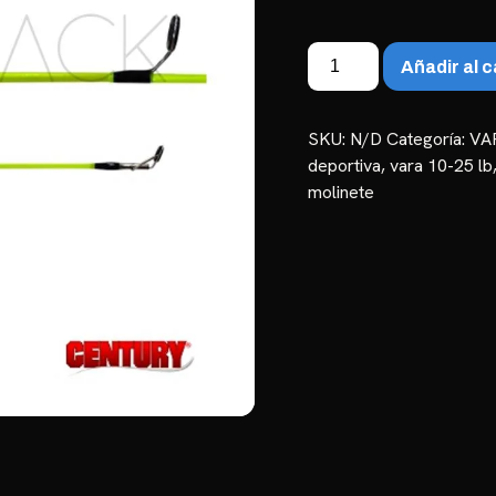
Vara
Añadir al c
Century
Tracker
TRK
SKU:
N/D
Categoría:
VA
1,40m
deportiva
,
vara 10-25 lb
a
molinete
1,80m
|
10-
25lb
cantidad