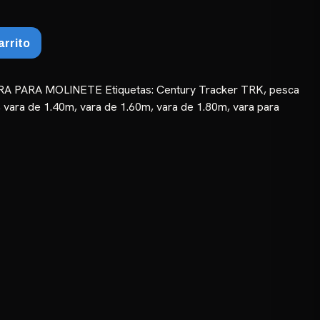
hasta
₲ 66.375
arrito
RA PARA MOLINETE
Etiquetas:
Century Tracker TRK
,
pesca
,
vara de 1.40m
,
vara de 1.60m
,
vara de 1.80m
,
vara para