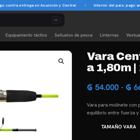
ntra entrega en Asunción y Central
Interior del país: pago antic
⌘K
Equipamiento táctico
Señuelos de pesca
Linternas
Vestua
Vara Cen
a 1,80m |
₲
54.000
-
₲
6
Vara para molinete con p
equilibrio entre fuerza 
TAMAÑO VARA