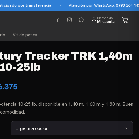
ipado por transferencia
Atención por WhatsApp: 0993 264 145
Bienvenido
Mi cuenta
rio
Kit de pesca
tury Tracker TRK 1,40m
 10-25lb
Rango
6.375
de
otencia 10-25 lb, disponible en 1,40 m, 1,60 m y 1,80 m. Buen
precios:
y comodidad.
desde
₲ 54.000