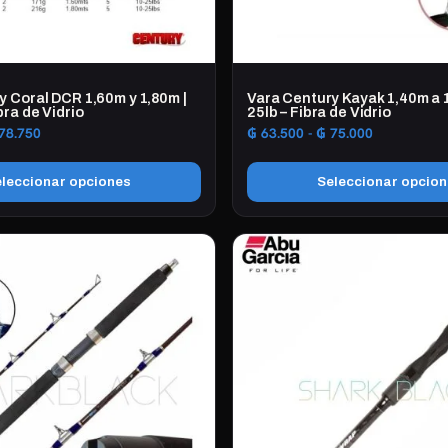
y Coral DCR 1,60m y 1,80m |
Vara Century Kayak 1,40m a 1
bra de Vidrio
25lb – Fibra de Vidrio
Rango
Rango
78.750
₲
63.500
-
₲
75.000
de
de
precios:
precios:
leccionar opciones
Seleccionar opcio
desde
desde
₲ 74.250
₲ 63.500
Este
hasta
hasta
producto
₲ 78.750
₲ 75.000
tiene
múltiples
variantes.
Las
opciones
se
pueden
elegir