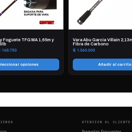
en
la
página
de
producto
y Foguete TFG MA 1,65m y
Vara Abu Garcia Villain 2,13m 
0lb
Fibra de Carbono
Rango
₲
168.750
₲
1.560.000
de
precios:
leccionar opciones
Añadir al carrito
desde
₲ 157.500
hasta
₲ 168.750
TIENDA
ATENCIÓN AL CLIENTE
nicio
Preguntas Frecuentes