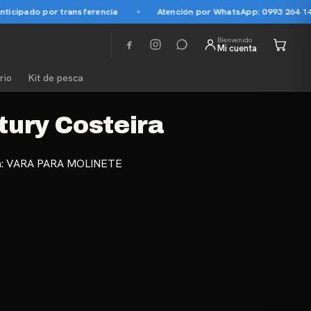
icipado por transferencia
Atención por WhatsApp: 0993 264 145
Bienvenido
Mi cuenta
rio
Kit de pesca
tury Costeira
a:
VARA PARA MOLINETE