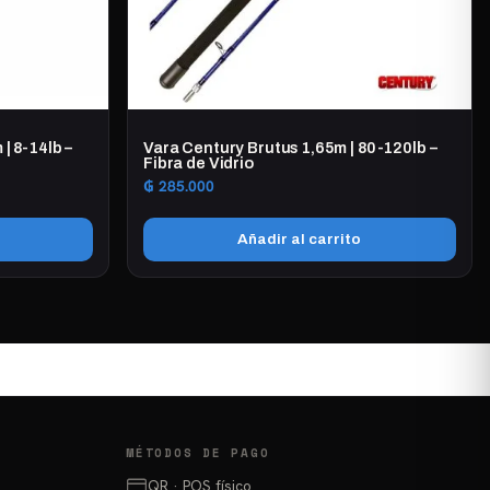
en
la
página
de
producto
| 8-14lb –
Vara Century Brutus 1,65m | 80-120lb –
Fibra de Vidrio
₲
285.000
Añadir al carrito
MÉTODOS DE PAGO
QR · POS físico