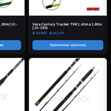
,80m | 10-
Vara Century Tracker TRK 1,40m a 1,80m
| 10-25lb
Rango
₲
54.000
-
₲
66.375
de
precios:
nes
Seleccionar opciones
desde
₲ 54.000
Este
hasta
producto
₲ 66.375
tiene
múltiples
variantes.
Las
opciones
se
pueden
elegir