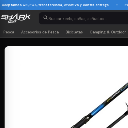
eptamos QR, POS, transferencia, efectivo y contra entrega
Pago 
Pesca
Accesorios de Pesca
Bicicletas
Camping & Outdoor