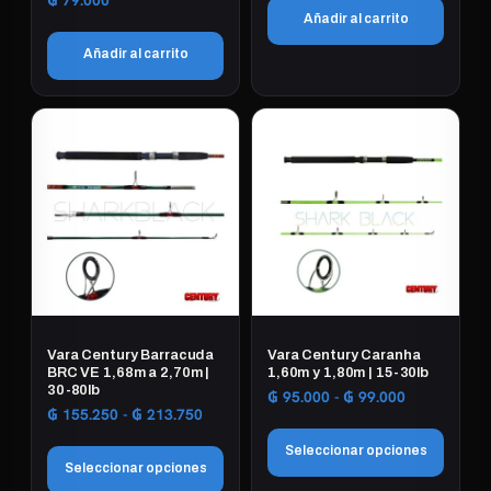
₲
79.000
página
producto
Añadir al carrito
de
Añadir al carrito
producto
Vara Century Barracuda
Vara Century Caranha
BRC VE 1,68m a 2,70m |
1,60m y 1,80m | 15-30lb
30-80lb
Rango
₲
95.000
-
₲
99.000
Rango
₲
155.250
-
₲
213.750
de
de
precios:
Seleccionar opciones
precios:
desde
Seleccionar opciones
desde
₲ 95.000