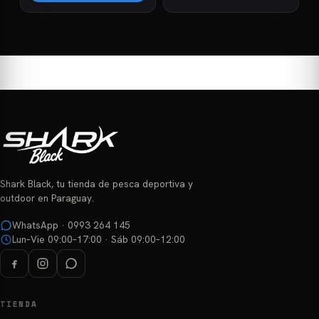
₲ 155.250
Este
hasta
Este
hasta
₲ 99.000
producto
₲ 213.750
producto
tiene
tiene
múltiples
múltiples
variantes.
variantes.
Las
Las
opciones
opciones
se
se
pueden
pueden
elegir
elegir
en
Shark Black, tu tienda de pesca deportiva y
en
la
outdoor en Paraguay.
la
página
página
WhatsApp · 0993 264 145
de
Lun–Vie 09:00–17:00 · Sáb 09:00–12:00
de
producto
producto
TIENDA