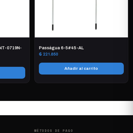
 NT-0719N-
Passágua 6-5#45-AL
₲
221.850
Añadir al carrito
MÉTODOS DE PAGO