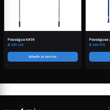
Passágua 6#36
Passáguas 
₲
209.100
₲
240.975
Añadir al carrito