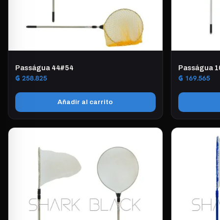
Passágua 44#54
Passágua 1
₲
258.825
₲
169.565
Añadir al carrito