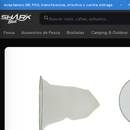
ceptamos QR, POS, transferencia, efectivo y contra entrega
Pago
Pesca
Accesorios de Pesca
Bicicletas
Camping & Outdoor