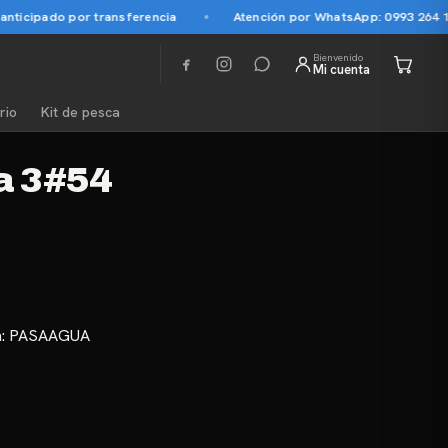
ticipado por transferencia
Atención por WhatsApp: 0993 264 145
Bienvenido
Mi cuenta
rio
Kit de pesca
a 3#54
a:
PASAAGUA