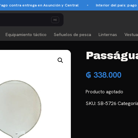
 contra entrega en Asunción y Central
Interior del país: pago an
⌘K
Equipamiento táctico
Señuelos de pesca
Linternas
Vestua
Passágu
₲
338.000
Producto agotado
SKU:
SB-5726
Categorí