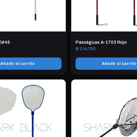
0#45
Passáguas A-1703 Rojo
₲
216.750
Añadir al carrito
Añadir al carrito