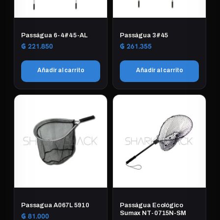
Passágua 6-4#45-AL
Passágua 3#45
₲
221.850
₲
261.355
Añadir al carrito
Añadir al carrito
Passagua A067L 5910
Passágua Ecológico
Sumax NT-0715N-SM
₲
81.000