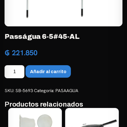
Passágua 6-5#45-AL
₲
221.850
Passágua
Añadir al carrito
6-
5#45-
AL
SKU:
SB-5693
Categoría:
PASAAGUA
cantidad
Productos relacionados