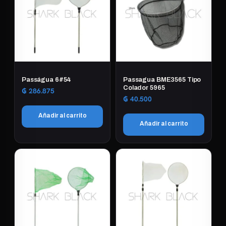
Passágua 6#54
Passagua BME3565 Tipo
Colador 5965
₲
286.875
₲
40.500
Añadir al carrito
Añadir al carrito