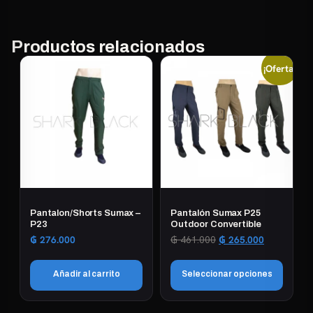
Productos relacionados
¡Oferta!
Pantalon/Shorts Sumax –
Pantalón Sumax P25
P23
Outdoor Convertible
El
El
₲
276.000
₲
461.000
₲
265.000
precio
precio
original
actual
Añadir al carrito
Seleccionar opciones
era:
es:
₲ 461.000.
₲ 265.000.
Este