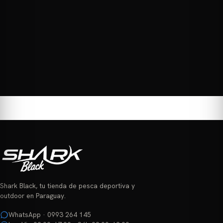
producto
tiene
múltiples
variantes.
Las
opciones
se
pueden
elegir
en
la
página
de
producto
Shark Black, tu tienda de pesca deportiva y
outdoor en Paraguay.
WhatsApp · 0993 264 145