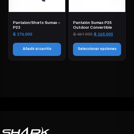
Pantalon/Shorts Sumax –
Pantalón Sumax P25
P23
Outdoor Convertible
El
El
₲
276.000
₲
461.000
₲
265.000
precio
precio
original
actual
Añadir al carrito
Seleccionar opciones
era:
es:
₲ 461.000.
₲ 265.000.
Este
producto
tiene
múltiples
variantes.
Las
opciones
se
pueden
elegir