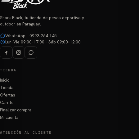
en
la
página
Shark Black, tu tienda de pesca deportiva y
de
outdoor en Paraguay.
producto
WhatsApp · 0993 264 145
Lun–Vie 09:00–17:00 · Sáb 09:00–12:00
TIENDA
Inicio
Tienda
Ofertas
Carrito
Finalizar compra
Mi cuenta
ATENCIÓN AL CLIENTE