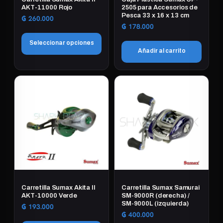
AKT-11000 Rojo
2505 para Accesorios de
Pesca 33 x 16 x 13 cm
₲
260.000
₲
178.000
Seleccionar opciones
Añadir al carrito
Este
producto
tiene
múltiples
variantes.
Las
opciones
se
pueden
elegir
en
Carretilla Sumax Akita II
Carretilla Sumax Samurai
AKT-10000 Verde
SM-9000R (derecha) /
la
SM-9000L (izquierda)
₲
193.000
página
₲
400.000
de