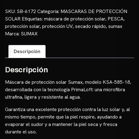
Protección
Solar
SKU:
SB-6172
Categoría:
MASCARAS DE PROTECCIÓN
Sumax
SOLAR
Etiquetas:
máscara de protección solar
,
PESCA
,
–
protección solar
,
protección UV
,
secado rápido
,
sumax
KSA-
Marca:
SUMAX
585-
18
Descripción
cantidad
Descripción
Máscara de protección solar Sumax, modelo KSA-585-18,
desarrollada con la tecnología PrimaLoft: una microfibra
ultrafina, ligera y resistente al agua.
Garantiza una excelente protección contra la luz solar y, al
mismo tiempo, permite que la piel respire, ayudando a
evaporar el sudor y a mantener la piel seca y fresca
durante el uso.