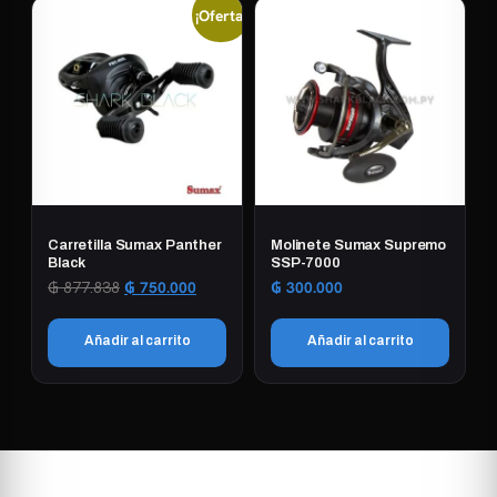
¡Oferta!
Carretilla Sumax Panther
Molinete Sumax Supremo
Black
SSP-7000
El
El
₲
877.838
₲
750.000
₲
300.000
precio
precio
original
actual
Añadir al carrito
Añadir al carrito
era:
es:
₲ 877.838.
₲ 750.000.