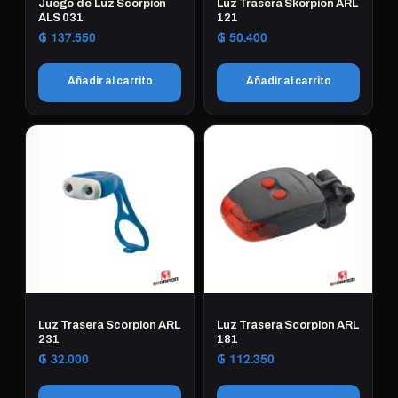
Juego de Luz Scorpion
Luz Trasera Skorpion ARL
ALS 031
121
₲
137.550
₲
50.400
Añadir al carrito
Añadir al carrito
Luz Trasera Scorpion ARL
Luz Trasera Scorpion ARL
231
181
₲
32.000
₲
112.350