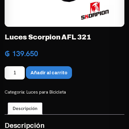
Luces Scorpion AFL 321
₲
139.650
Luces
Añadir al carrito
Scorpion
AFL
321
Categoría:
Luces para Bicicleta
cantidad
Descripción
Descripción