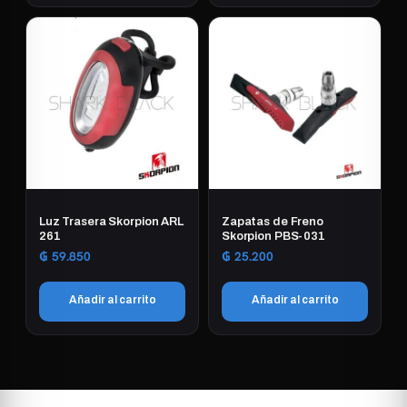
Luz Trasera Skorpion ARL
Zapatas de Freno
261
Skorpion PBS-031
₲
59.850
₲
25.200
Añadir al carrito
Añadir al carrito