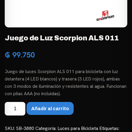
Juego de Luz Scorpion ALS 011
₲
99.750
Juego de luces Scorpion ALS 011 para bicicleta con luz
delantera (4 LED blancos) y trasera (3 LED rojos), ambas
con 3 modos de iluminación y resistentes al agua. Funcionan
con pilas AAA (no incluidas).
Juego
Añadir al carrito
de
Luz
Scorpion
SKU:
SB-3880
Categoría:
Luces para Bicicleta
Etiquetas: