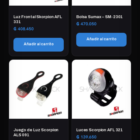
Luz Frontal Skorpion AFL
Bolsa Sumax – SM-2301
331
₲
470.050
₲
408.450
Añadir al carrito
Añadir al carrito
Juego de Luz Scorpion
Luces Scorpion AFL 321
ALS 091
₲
139.650