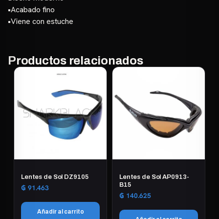
•Acabado fino
•Viene con estuche
Productos relacionados
Lentes de Sol DZ9105
Lentes de Sol AP0913-
B15
₲
91.463
₲
140.625
Añadir al carrito