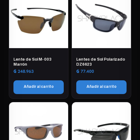
Lente de Sol M-003
Lentes de Sol Polarizado
Marrón
DZ6623
₲
248.963
₲
77.400
Añadir al carrito
Añadir al carrito