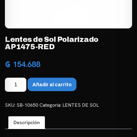
Lentes de Sol Polarizado
AP1475-RED
₲
154.688
Lentes
Añadir al carrito
de
Sol
Polarizado
SKU:
SB-10650
Categoría:
LENTES DE SOL
AP1475-
RED
Descripción
cantidad