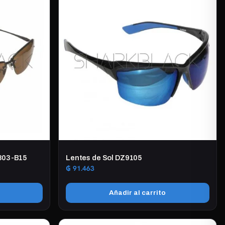
J803-B15
Lentes de Sol DZ9105
₲
91.463
Añadir al carrito