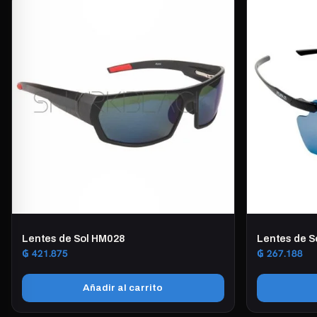
Lentes de Sol HM028
Lentes de S
₲
421.875
₲
267.188
Añadir al carrito