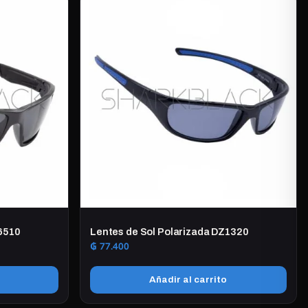
6510
Lentes de Sol Polarizada DZ1320
₲
77.400
Añadir al carrito