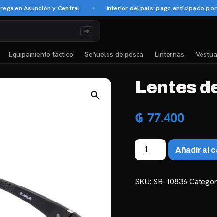
 en Asunción y Central
Interior del país: pago anticipado por tra
⌘K
Equipamiento táctico
Señuelos de pesca
Linternas
Vestua
Lentes d
₲
77.400
Lentes
Añadir al c
de
Sol
Polarizado
SKU:
SB-10836
Categor
DZ6623
cantidad