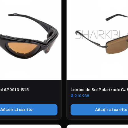
Sol AP0913-B15
Lentes de Sol Polarizado C
₲
210.938
Añadir al carrito
Añadir al carrito