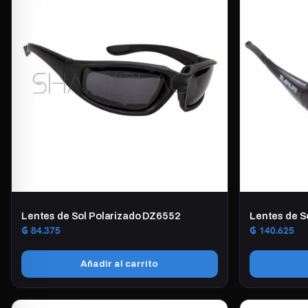
Lentes de Sol Polarizado DZ6552
Lentes de 
₲
84.375
₲
140.625
Añadir al carrito