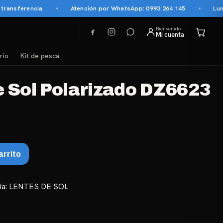
nsferencia
Atención por WhatsApp: 0993 264 145
Lun a V
Bienvenido
Mi cuenta
rio
Kit de pesca
e Sol Polarizado DZ6623
arrito
ía:
LENTES DE SOL