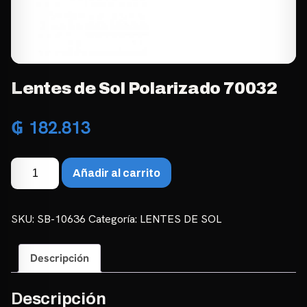
Lentes de Sol Polarizado 70032
₲
182.813
Lentes
Añadir al carrito
de
Sol
Polarizado
SKU:
SB-10636
Categoría:
LENTES DE SOL
70032
cantidad
Descripción
Descripción