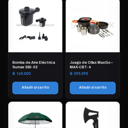
Bomba de Aire Eléctrica
Juego de Ollas MaxGo –
Sumax SBI-02
MAX-CBT-4
₲
160.000
₲
395.595
Añadir al carrito
Añadir al carrito