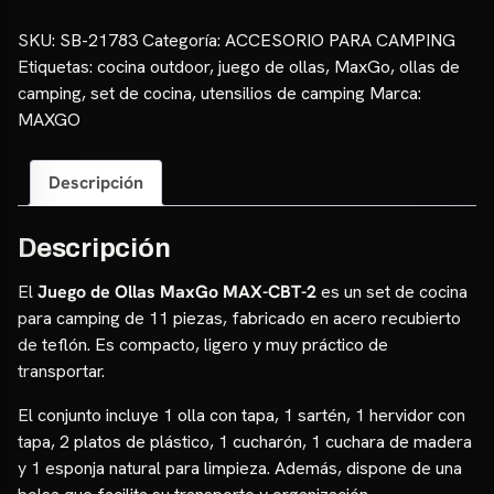
Ollas
MaxGo
SKU:
SB-21783
Categoría:
ACCESORIO PARA CAMPING
–
Etiquetas:
cocina outdoor
,
juego de ollas
,
MaxGo
,
ollas de
MAX-
camping
,
set de cocina
,
utensilios de camping
Marca:
CBT-
MAXGO
2
cantidad
Descripción
Descripción
El
Juego de Ollas MaxGo MAX-CBT-2
es un set de cocina
para camping de 11 piezas, fabricado en acero recubierto
de teflón. Es compacto, ligero y muy práctico de
transportar.
El conjunto incluye 1 olla con tapa, 1 sartén, 1 hervidor con
tapa, 2 platos de plástico, 1 cucharón, 1 cuchara de madera
y 1 esponja natural para limpieza. Además, dispone de una