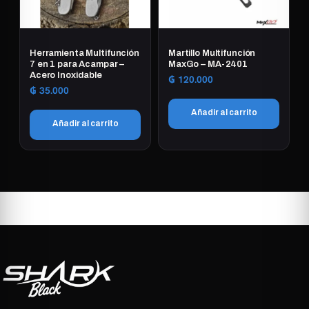
Herramienta Multifunción
Martillo Multifunción
7 en 1 para Acampar –
MaxGo – MA-2401
Acero Inoxidable
₲
120.000
₲
35.000
Añadir al carrito
Añadir al carrito