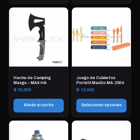
Hacha de Camping
Juego de Cubiertos
Maxgo – MAX-HA
Portátil MaxGo MA-2504
₲
92.000
₲
15.000
Añadir al carrito
Seleccionar opciones
Este
producto
tiene