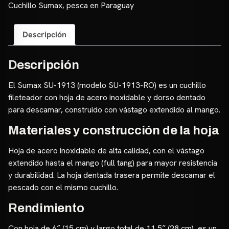
cantidad
Cuchillo Sumax
,
pesca en Paraguay
Descripción
Descripción
El Sumax SU-1913 (modelo SU-1913-RO) es un cuchillo
fileteador con hoja de acero inoxidable y dorso dentado
para descamar, construido con vástago extendido al mango.
Materiales y construcción de la hoja
Hoja de acero inoxidable de alta calidad, con el vástago
extendido hasta el mango (full tang) para mayor resistencia
y durabilidad. La hoja dentada trasera permite descamar el
pescado con el mismo cuchillo.
Rendimiento
Con hoja de 6″ (15 cm) y largo total de 11,5″ (28 cm), es un