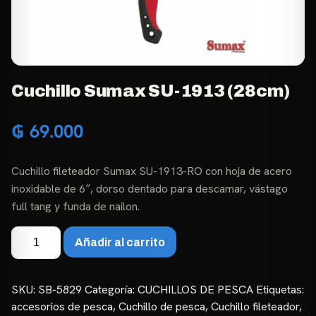
Cuchillo Sumax SU-1913 (28cm)
₲
69.000
Cuchillo fileteador Sumax SU-1913-RO con hoja de acero
inoxidable de 6″, dorso dentado para descamar, vástago
full tang y funda de nailon.
Cuchillo
Añadir al carrito
Sumax
SU-
1913
SKU:
SB-5829
Categoría:
CUCHILLOS DE PESCA
Etiquetas:
(28cm)
accesorios de pesca
,
Cuchillo de pesca
,
Cuchillo fileteador
,