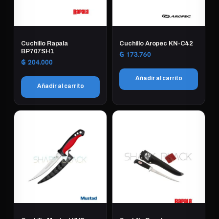
Cuchillo Rapala
Cuchillo Aropec KN-C42
BP707SH1
₲
173.760
₲
204.000
Añadir al carrito
Añadir al carrito