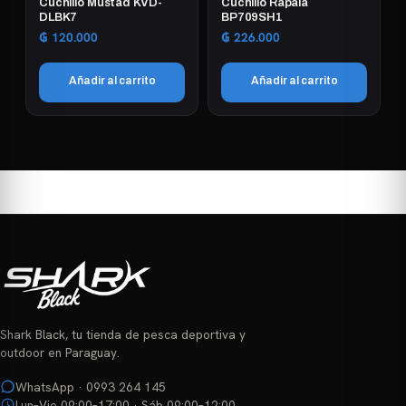
Cuchillo Mustad KVD-
Cuchillo Rapala
DLBK7
BP709SH1
₲
120.000
₲
226.000
Añadir al carrito
Añadir al carrito
Shark Black, tu tienda de pesca deportiva y
outdoor en Paraguay.
WhatsApp · 0993 264 145
Lun–Vie 09:00–17:00 · Sáb 09:00–12:00