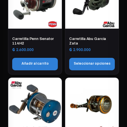
Carretilla Penn Senator
Carretilla Abu Garcia
114H2
Zata
₲
2.600.000
₲
2.900.000
Añadir al carrito
Seleccionar opciones
Este
producto
tiene
múltiples
variantes.
Las
opciones
se