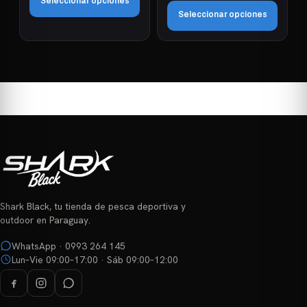
Seleccionar opciones
precios:
Seleccionar opciones
desde
Este
₲ 2.172.000
Este
hasta
producto
₲ 2.484.000
producto
tiene
tiene
múltiples
múltiples
variantes.
variantes.
Las
Las
opciones
opciones
se
se
pueden
pueden
elegir
elegir
en
Shark Black, tu tienda de pesca deportiva y
en
la
outdoor en Paraguay.
la
página
página
WhatsApp · 0993 264 145
de
Lun–Vie 09:00–17:00 · Sáb 09:00–12:00
de
producto
producto