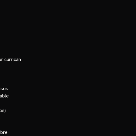
r curricán
isos
able
os)
o
obre