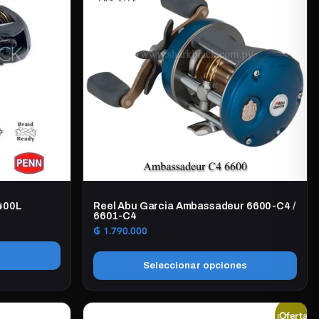
L400L
Reel Abu Garcia Ambassadeur 6600-C4 /
6601-C4
₲
1.790.000
Seleccionar opciones
Este
producto
¡Oferta!