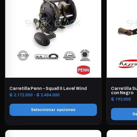
Carretilla Penn – Squall II Level Wind
Carretilla S
con Negro
Rango
₲
2.172.000
-
₲
2.484.000
₲
193.000
de
precios:
Seleccionar opciones
desde
Se
₲ 2.172.000
Este
hasta
Este
producto
₲ 2.484.000
producto