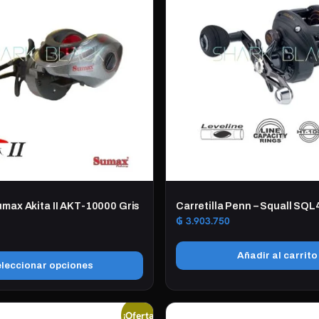
umax Akita II AKT-10000 Gris
Carretilla Penn – Squall SQ
₲
3.903.750
Añadir al carrito
leccionar opciones
¡Oferta!