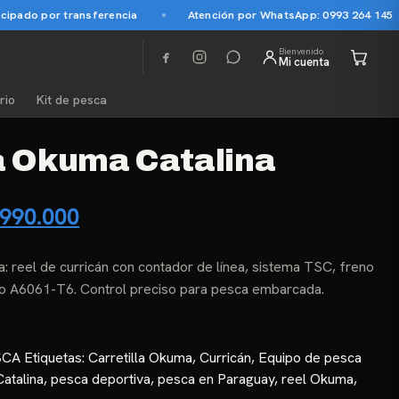
 por transferencia
Atención por WhatsApp: 0993 264 145
Bienvenido
Mi cuenta
rio
Kit de pesca
la Okuma Catalina
El
990.000
ecio
precio
a: reel de curricán con contador de línea, sistema TSC, freno
iginal
actual
io A6061-T6. Control preciso para pesca embarcada.
a:
es:
1.968.750.
₲ 990.000.
SCA
Etiquetas:
Carretilla Okuma
,
Curricán
,
Equipo de pesca
atalina
,
pesca deportiva
,
pesca en Paraguay
,
reel Okuma
,