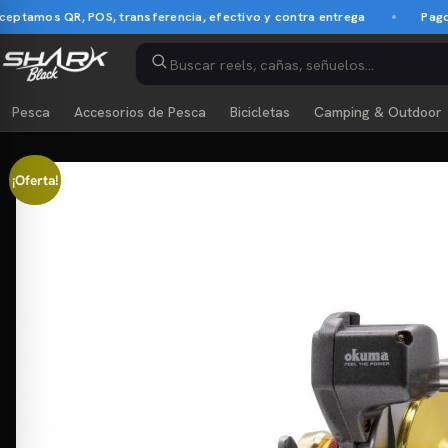
s QR, POS, transferencia, efectivo y contra entrega
Pago contra
Pesca
Accesorios de Pesca
Bicicletas
Camping & Outdoor
¡Oferta!