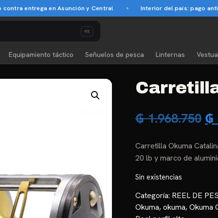
 entrega en Asunción y Central
Interior del país: pago anticipado
⌘K
Equipamiento táctico
Señuelos de pesca
Linternas
Vestua
Carretil
El
₲
1.968.750
₲
pr
Carretilla Okuma Catalin
or
20 lb y marco de alumin
er
Sin existencias
₲ 
Categoría:
REEL DE PE
Okuma
,
okuma
,
Okuma C