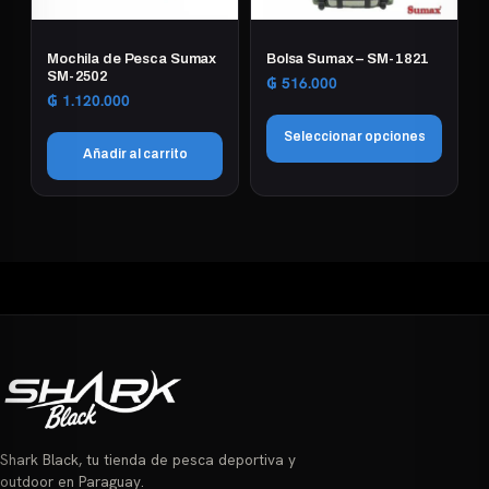
Mochila de Pesca Sumax
Bolsa Sumax – SM-1821
SM-2502
₲
516.000
₲
1.120.000
Seleccionar opciones
Añadir al carrito
Este
producto
tiene
múltiples
variantes.
Las
opciones
se
pueden
elegir
en
Shark Black, tu tienda de pesca deportiva y
la
outdoor en Paraguay.