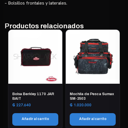
– Bolsillos frontales y laterales.
Productos relacionados
Bolsa Berkley 1170 JAR
Mochila de Pesca Sumax
BAIT
SM-2503
₲
227.640
₲
1.020.000
Añadir al carrito
Añadir al carrito