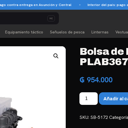
ontra entrega en Asunción y Central
Interior del país: pago anti
⌘K
Equipamiento táctico
Señuelos de pesca
Linternas
Vestua
Bolsa de
PLAB367
₲
954.000
Bolsa
Añadir al c
de
Pesca
Plano
SKU:
SB-5172
Categorí
PLAB36700