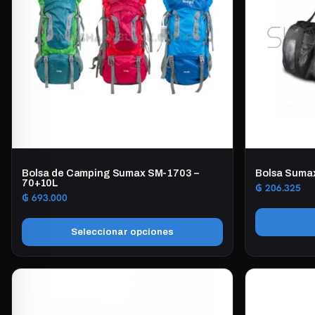
Bolsa de Camping Sumax SM-1703 –
Bolsa Suma
70+10L
₲
206.325
₲
693.000
Seleccionar opciones
Este
producto
tiene
múltiples