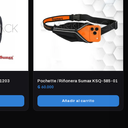
 1203
Pochette / Riñonera Sumax KSQ-585-01
₲
60.000
Añadir al carrito
0.