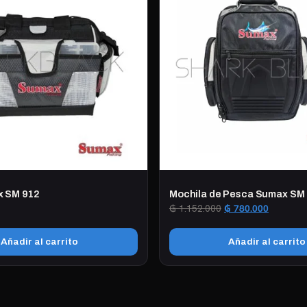
x SM 912
Mochila de Pesca Sumax SM
El
El
₲
1.152.000
₲
780.000
precio
precio
original
actual
Añadir al carrito
Añadir al carrito
era:
es:
₲ 1.152.000.
₲ 780.00