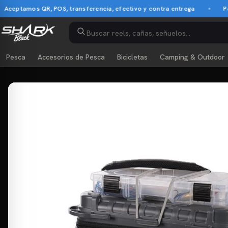
ptamos QR, POS, transferencia, efectivo y contra entrega
Pago c
Pesca
Accesorios de Pesca
Bicicletas
Camping & Outdoor