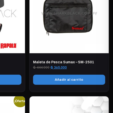
Maleta de Pesca Sumax – SM-2501
El
El
₲
444.000
₲
365.000
precio
precio
original
actual
Añadir al carrito
era:
es:
₲ 444.000.
₲ 365.000.
¡Oferta!