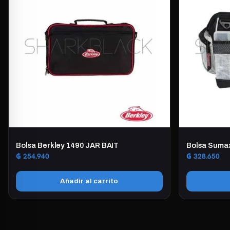
variantes.
Las
opciones
se
pueden
elegir
en
la
página
de
producto
Bolsa Berkley 1490 JAR BAIT
Bolsa Suma
₲
254.940
₲
328.650
Añadir al carrito