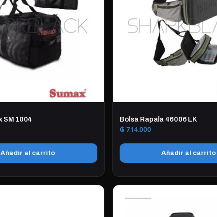
x SM 1004
Bolsa Rapala 46006 LK
₲
714.000
Añadir al carrito
Añadir al carrito