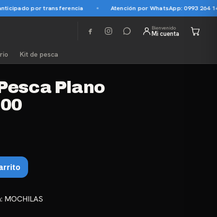
cipado por transferencia
Atención por WhatsApp: 0993 264 145
Bienvenido
Mi cuenta
rio
Kit de pesca
 Pesca Plano
00
arrito
a:
MOCHILAS