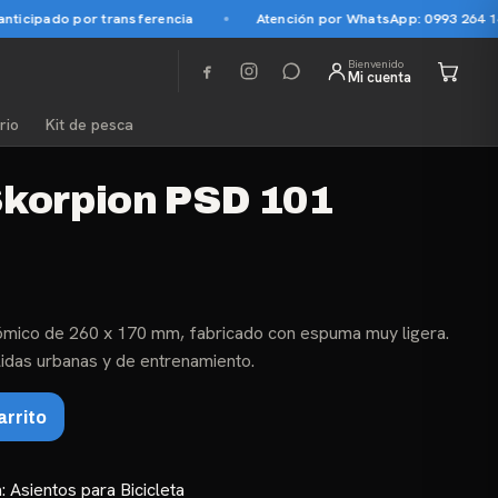
icipado por transferencia
Atención por WhatsApp: 0993 264 145
Bienvenido
Mi cuenta
rio
Kit de pesca
Skorpion PSD 101
tómico de 260 x 170 mm, fabricado con espuma muy ligera.
idas urbanas y de entrenamiento.
arrito
a:
Asientos para Bicicleta