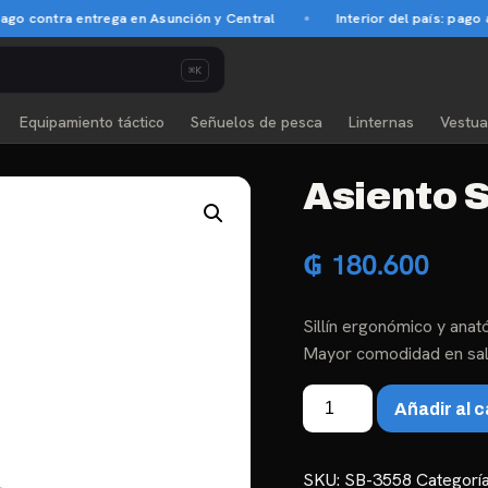
contra entrega en Asunción y Central
Interior del país: pago ant
⌘K
Equipamiento táctico
Señuelos de pesca
Linternas
Vestua
Asiento 
₲
180.600
Sillín ergonómico y ana
Mayor comodidad en sal
Asiento
Añadir al c
Skorpion
PSD
101
SKU:
SB-3558
Categorí