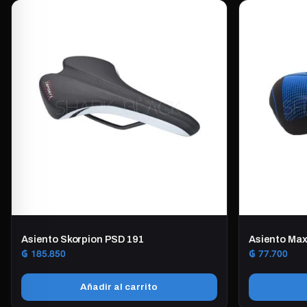
Asiento Skorpion PSD 191
Asiento Ma
₲
185.850
₲
77.700
Añadir al carrito