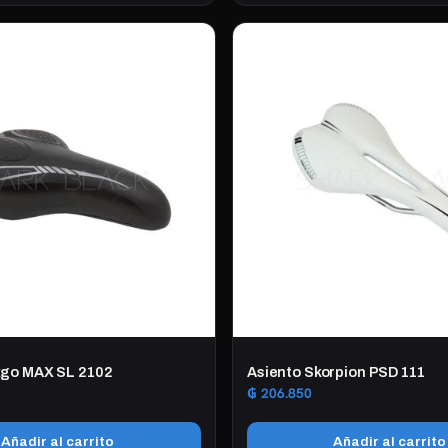
xgo MAX SL 2102
Asiento Skorpion PSD 111
₲
206.850
Añadir al carrito
Añadir al carrito