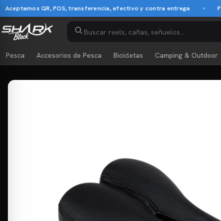
eptamos QR, POS, transferencia, efectivo y contra entrega
Pago 
Pesca
Accesorios de Pesca
Bicicletas
Camping & Outdoor