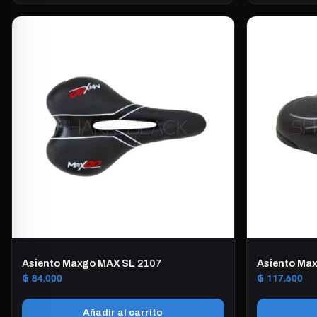
Asiento Maxgo MAX SL 2107
Asiento Ma
₲
84.000
₲
117.600
Añadir al carrito