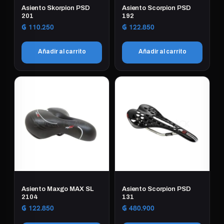
Asiento Skorpion PSD
Asiento Scorpion PSD
201
192
₲
110.250
₲
122.850
Añadir al carrito
Añadir al carrito
Asiento Maxgo MAX SL
Asiento Scorpion PSD
2104
131
₲
122.850
₲
480.900