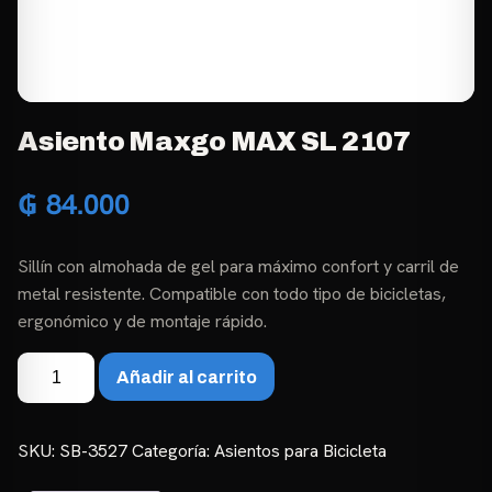
Asiento Maxgo MAX SL 2107
₲
84.000
Sillín con almohada de gel para máximo confort y carril de
metal resistente. Compatible con todo tipo de bicicletas,
ergonómico y de montaje rápido.
Asiento
Añadir al carrito
Maxgo
MAX
SL
SKU:
SB-3527
Categoría:
Asientos para Bicicleta
2107