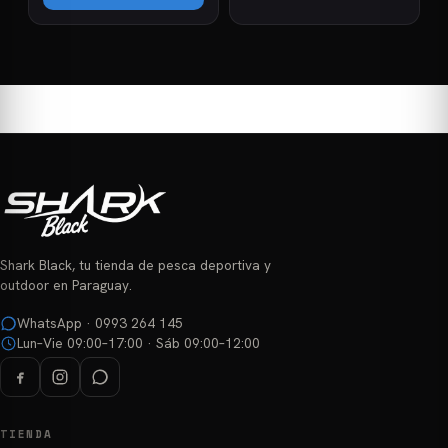
₲ 17.500
producto
₲ 64.000
Este
hasta
Este
hasta
₲ 34.000
producto
₲ 78.000
producto
tiene
tiene
múltiples
múltiples
variantes.
variantes.
Las
Las
opciones
opciones
se
se
pueden
pueden
elegir
elegir
en
Shark Black, tu tienda de pesca deportiva y
en
la
outdoor en Paraguay.
la
página
página
WhatsApp · 0993 264 145
de
Lun–Vie 09:00–17:00 · Sáb 09:00–12:00
de
producto
producto
TIENDA