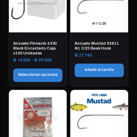
Anzuelo Pinnacle 4330
Anzuelo Mustad 92611
Black Encastado Caja
N1 C/25 Beak Hook
x100 Unidades
₲
27.740
Rango
₲
14.500
-
₲
99.500
de
Añadir al carrito
precios:
Seleccionar opciones
desde
₲ 14.500
Este
hasta
₲ 99.500
producto
tiene
múltiples
variantes.
Las
opciones