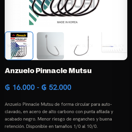
Anzuelo Pinnacle Mutsu
Rango
₲
16.000
-
₲
52.000
de
Anzuelo Pinnacle Mutsu de forma circular para auto-
precios:
clavado, en acero de alto carbono con punta afilada y
desde
acabado negro. Menor riesgo de enganches y buena
retención. Disponible en tamaños 1/0 al 10/0.
₲ 16.000