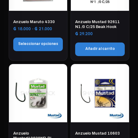
se
pueden
elegir
Anzuelo Maruto 4330
Anzuelo Mustad 92611
en
N1 /0 C/25 Beak Hook
Rango
₲
18.000
-
₲
21.000
la
₲
29.200
de
página
precios:
Seleccionar opciones
desde
de
Añadir al carrito
₲ 18.000
producto
Este
hasta
₲ 21.000
producto
tiene
múltiples
variantes.
Las
opciones
se
pueden
elegir
en
Anzuelo
Anzuelo Mustad 10603