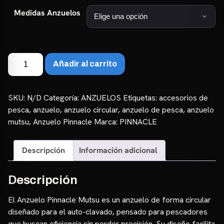
Medidas Anzuelos
hasta
₲ 52.000
Anzuelo
Añadir al carrito
Pinnacle
Mutsu
cantidad
SKU:
N/D
Categoría:
ANZUELOS
Etiquetas:
accesorios de
pesca
,
anzuelo
,
anzuelo circular
,
anzuelo de pesca
,
anzuelo
mutsu
,
Anzuelo Pinnacle
Marca:
PINNACLE
Descripción
Información adicional
Descripción
El Anzuelo Pinnacle Mutsu es un anzuelo de forma circular
diseñado para el auto-clavado, pensado para pescadores
que buscan eficiencia sin perder precisión. Su diseño facilita