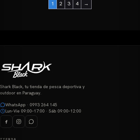
Este
₲ 40.000
1
2
3
4
→
hasta
tiene
producto
₲ 47.000
múltiples
tiene
variantes.
múltiples
Las
variantes.
opciones
Las
se
opciones
pueden
se
elegir
pueden
en
elegir
la
en
página
la
Shark Black, tu tienda de pesca deportiva y
de
página
outdoor en Paraguay.
producto
de
WhatsApp · 0993 264 145
producto
Lun–Vie 09:00–17:00 · Sáb 09:00–12:00
TIENDA