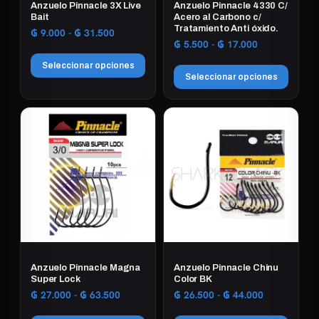
Anzuelo Pinnacle 3X Live
Anzuelo Pinnacle 4330 C/
Bait
Acero al Carbono c/
Tratamiento Anti óxido.
Rango
₲
9.000
-
₲
31.500
Rango
₲
5.500
-
₲
17.000
de
de
precios:
Seleccionar opciones
precios:
desde
Seleccionar opciones
desde
₲ 9.000
Este
₲ 5.500
hasta
Este
producto
hasta
₲ 31.500
producto
tiene
₲ 17.000
tiene
múltiples
múltiples
variantes.
variantes.
Las
Las
opciones
opciones
se
se
pueden
pueden
elegir
elegir
en
Anzuelo Pinnacle Magna
Anzuelo Pinnacle Chinu
en
Super Lock
Color BK
la
la
Rango
Rango
₲
27.000
-
₲
63.500
₲
26.500
-
₲
44.000
página
de
de
página
de