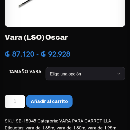
Vara (LSO) Oscar
Rango
₲
87.120
-
₲
92.928
de
TAMAÑO VARA
precios:
desde
₲ 87.120
Vara
Añadir al carrito
(LSO)
hasta
Oscar
₲ 92.928
cantidad
SKU:
SB-15045
Categoría:
VARA PARA CARRETILLA
Etiquetas:
vara de 1.65m
,
vara de 1.80m
,
vara de 1.95m