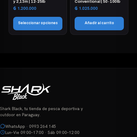
en
en
y 2,13m | 12-25lb
Conventional | 50-100lb
la
la
₲
1.200.000
₲
1.025.000
página
página
de
de
Seleccionar opciones
Añadir al carrito
producto
producto
Este
producto
tiene
múltiples
variantes.
Las
opciones
se
pueden
elegir
Shark Black, tu tienda de pesca deportiva y
en
outdoor en Paraguay.
la
página
WhatsApp · 0993 264 145
Lun–Vie 09:00–17:00 · Sáb 09:00–12:00
de