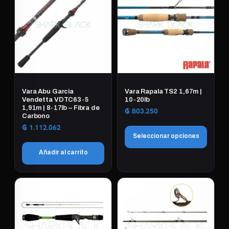
Vara Abu Garcia
Vara Rapala TS2 1,67m |
Vendetta VDTC63-5
10-20lb
1,91m | 8-17lb – Fibra de
₲
803.250
Carbono
₲
1.112.062
Seleccionar opciones
Añadir al carrito
Este
producto
tiene
múltiples
variantes.
Las