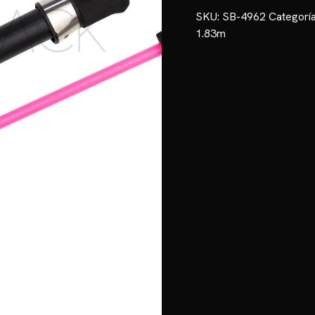
cantidad
SKU:
SB-4962
Categorí
1.83m