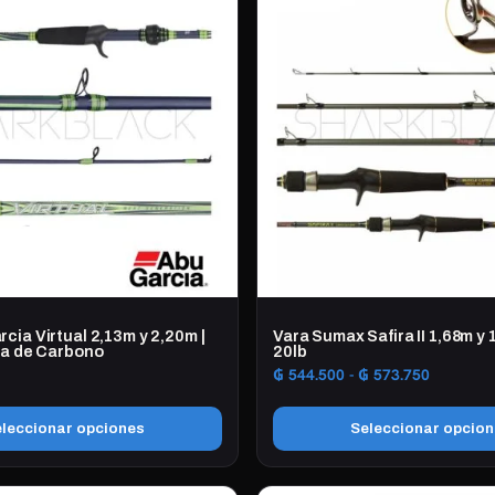
cia Virtual 2,13m y 2,20m |
Vara Sumax Safira II 1,68m y 
bra de Carbono
20lb
Rango
₲
544.500
-
₲
573.750
de
precios:
leccionar opciones
Seleccionar opcio
desde
₲ 544.50
Este
hasta