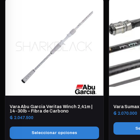
producto
producto
tiene
tiene
múltiples
múltiples
variantes.
variantes.
Las
Las
opciones
opciones
se
se
pueden
pueden
elegir
elegir
en
en
la
la
página
página
de
de
producto
producto
Vara Abu Garcia Veritas Winch 2,41m |
Vara Sumax 
14-30lb – Fibra de Carbono
₲
2.070.000
₲
2.047.500
Se
Seleccionar opciones