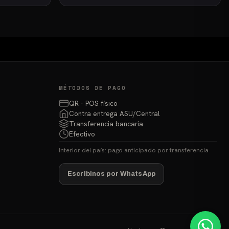
0
₲ 110.000
Este
hasta
producto
0
₲ 118.000
tiene
múltiples
variantes.
Las
opciones
MÉTODOS DE PAGO
se
QR · POS físico
pueden
Contra entrega ASU/Central
elegir
Transferencia bancaria
en
Efectivo
la
Interior del país: pago anticipado por transferencia
página
de
Escribinos por WhatsApp
producto