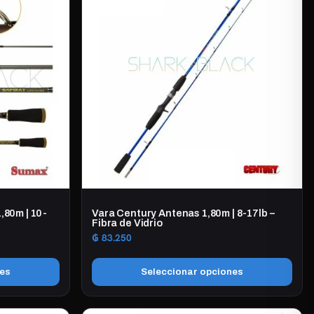
1,80m | 10-
Vara Century Antenas 1,80m | 8-17lb –
Fibra de Vidrio
₲
83.250
nes
Seleccionar opciones
0
Este