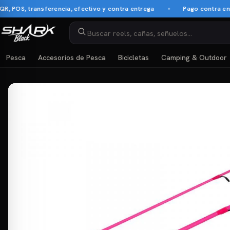
S, transferencia, efectivo y contra entrega
Pago contra entrega
Pesca
Accesorios de Pesca
Bicicletas
Camping & Outdoor