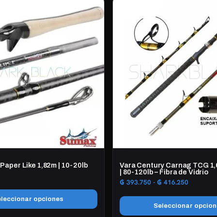
producto
₲ 573.75
tiene
múltiples
variantes.
Las
opciones
se
pueden
elegir
en
la
página
de
producto
Paper Like 1,82m | 10-20lb
Vara Century Carnag TCG 1,
| 80-120lb – Fibra de Vidrio
Rango
₲
393.750
-
₲
416.250
de
leccionar opciones
precios:
Seleccionar opcio
desde