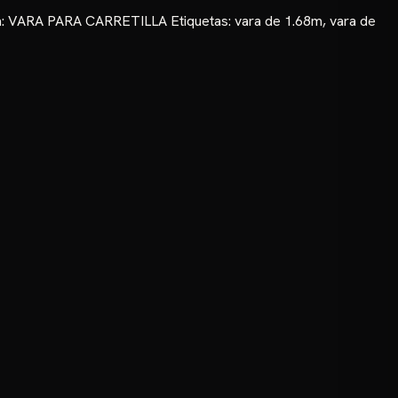
₲ 128.250
a:
VARA PARA CARRETILLA
Etiquetas:
vara de 1.68m
,
vara de