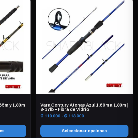
producto
0
tiene
múltiples
variantes.
Las
opciones
se
pueden
elegir
en
la
página
de
producto
65m y 1,80m
Vara Century Atenas Azul 1,60m a 1,80m |
8-17lb – Fibra de Vidrio
Rango
₲
110.000
-
₲
118.000
de
precios:
nes
Seleccionar opciones
desde