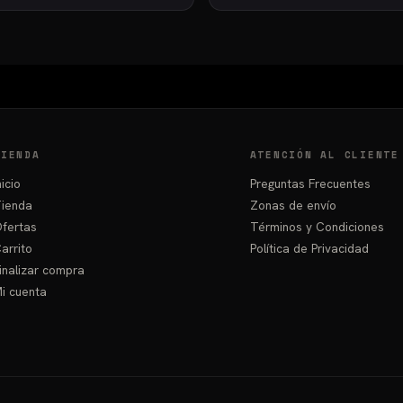
₲ 393.75
Este
hasta
producto
₲ 416.25
tiene
múltiples
variantes.
Las
opciones
TIENDA
ATENCIÓN AL CLIENTE
se
nicio
Preguntas Frecuentes
pueden
ienda
Zonas de envío
elegir
fertas
Términos y Condiciones
en
arrito
Política de Privacidad
la
inalizar compra
página
i cuenta
de
producto