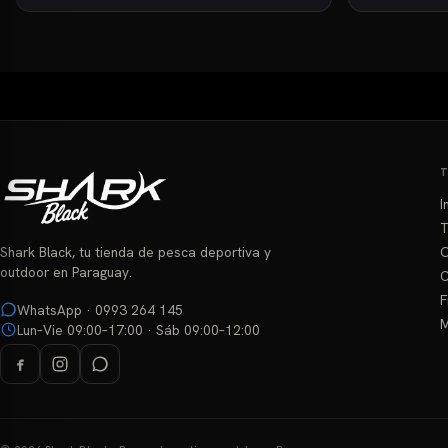
Este
Este
producto
producto
tiene
tiene
múltiples
múltiples
variantes.
variantes.
Las
Las
opciones
opciones
se
se
pueden
I
pueden
elegir
T
elegir
en
O
Shark Black, tu tienda de pesca deportiva y
en
la
outdoor en Paraguay.
C
la
página
F
página
WhatsApp · 0993 264 145
de
M
Lun–Vie 09:00–17:00 · Sáb 09:00–12:00
de
producto
producto