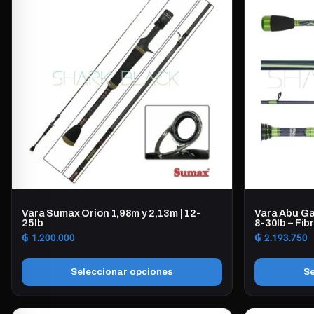
Vara Sumax Orion 1,98m y 2,13m | 12-
Vara Abu Gar
25lb
8-30lb – Fi
₲
1.200.000
₲
2.193.750
Seleccionar opciones
Se
Este
Este