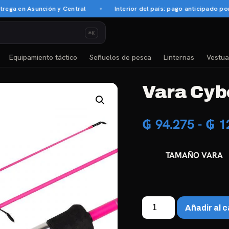
 en Asunción y Central
Interior del país: pago anticipado por tr
⌘K
Equipamiento táctico
Señuelos de pesca
Linternas
Vestua
Vara Cyb
₲
94.275
-
₲
1
TAMAÑO VARA
Vara
Añadir al c
Cybor
Lady