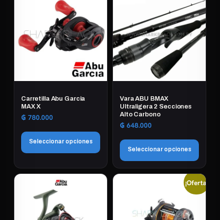
Carretilla Abu Garcia
Vara ABU BMAX
MAX X
Ultraligera 2 Secciones
Alto Carbono
₲
780.000
₲
648.000
Seleccionar opciones
Seleccionar opciones
Este
Este
producto
¡Oferta!
producto
tiene
tiene
múltiples
múltiples
variantes.