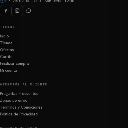
producto
Lun–Vie 09:00–17:00 · Sáb 09:00–12:00
TIENDA
Inicio
Tienda
Ofertas
Carrito
Finalizar compra
Mi cuenta
ATENCIÓN AL CLIENTE
Preguntas Frecuentes
Zonas de envío
Términos y Condiciones
Política de Privacidad
MÉTODOS DE PAGO