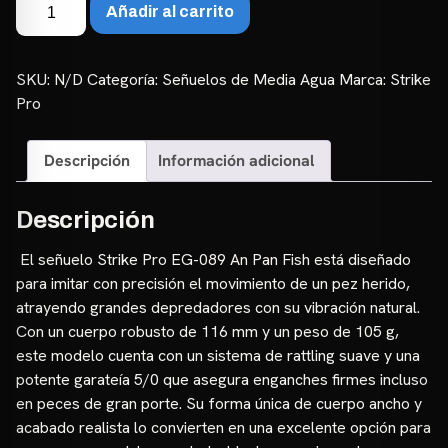
Strike
Añadir al carrito
Pro
EG-
089
SKU:
N/D
Categoría:
Señuelos de Media Agua
Marca:
Strike
–
Pro
An
Pan
Descripción
Información adicional
Fish
cantidad
Descripción
El señuelo Strike Pro EG-089 An Pan Fish está diseñado
para imitar con precisión el movimiento de un pez herido,
atrayendo grandes depredadores con su vibración natural.
Con un cuerpo robusto de 116 mm y un peso de 105 g,
este modelo cuenta con un sistema de rattling suave y una
potente garateía 5/0 que asegura enganches firmes incluso
en peces de gran porte. Su forma única de cuerpo ancho y
acabado realista lo convierten en una excelente opción para