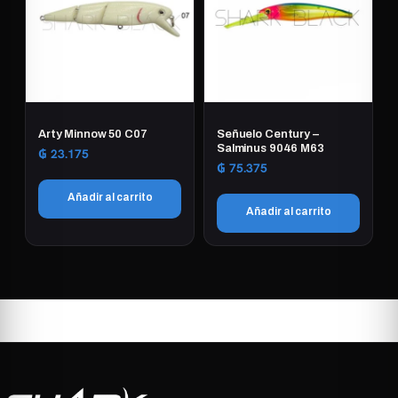
Arty Minnow 50 C07
Señuelo Century –
Salminus 9046 M63
₲
23.175
₲
75.375
Añadir al carrito
Añadir al carrito