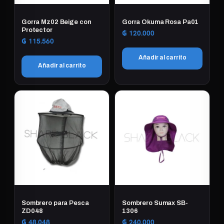
Gorra Mz02 Beige con
Gorra Okuma Rosa Pa01
Protector
₲
120.000
₲
115.560
Añadir al carrito
Añadir al carrito
Sombrero para Pesca
Sombrero Sumax SB-
ZD048
1306
₲
48.048
₲
240.000