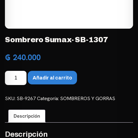
Sombrero Sumax- SB-1307
₲
240.000
Sombrero
Añadir al carrito
Sumax-
SB-
1307
SKU:
SB-9267
Categoría:
SOMBREROS Y GORRAS
cantidad
Descripción
Descripción