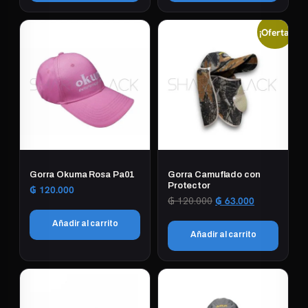
¡Oferta!
Gorra Okuma Rosa Pa01
Gorra Camuflado con
Protector
₲
120.000
El
El
₲
120.000
₲
63.000
precio
precio
Añadir al carrito
original
actual
Añadir al carrito
era:
es:
₲ 120.000.
₲ 63.000.