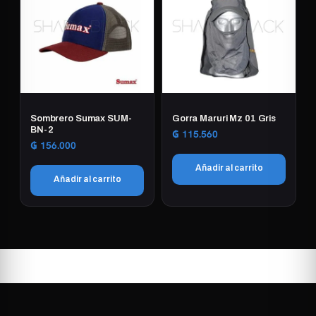
Sombrero Sumax SUM-
Gorra Maruri Mz 01 Gris
BN-2
₲
115.560
₲
156.000
Añadir al carrito
Añadir al carrito