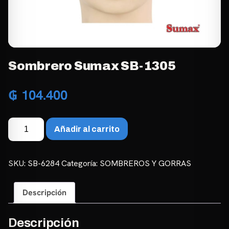
Sombrero Sumax SB-1305
₲
104.400
Sombrero
Añadir al carrito
Sumax
SB-
1305
SKU:
SB-6284
Categoría:
SOMBREROS Y GORRAS
cantidad
Descripción
Descripción