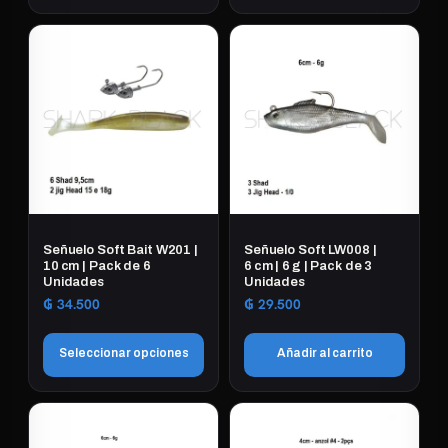
Señuelo Soft Bait W201 |
Señuelo Soft LW008 |
10 cm | Pack de 6
6 cm | 6 g | Pack de 3
Unidades
Unidades
₲
34.500
₲
29.500
Seleccionar opciones
Añadir al carrito
Este
producto