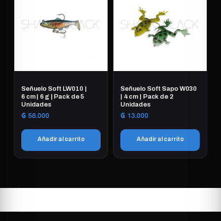
tiene
múltiples
variantes.
Las
opciones
se
pueden
elegir
Señuelo Soft LW010 |
Señuelo Soft Sapo W030
en
6 cm | 6 g | Pack de 5
| 4 cm | Pack de 2
Unidades
Unidades
la
₲
58.000
₲
13.000
página
de
Añadir al carrito
Añadir al carrito
producto