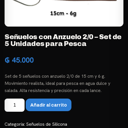
Señuelos con Anzuelo 2/0 – Set de
5 Unidades para Pesca
₲
45.000
Set de 5 señuelos con anzuelo 2/0 de 15 cm y 6 g.
Movimiento realista, ideal para pesca en agua dulce y
salada. Alta resistencia y precisión en cada lance.
Señuelos
Añadir al carrito
con
Anzuelo
2/0
Categoría:
Señuelos de Silicona