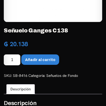
Señuelo Ganges C138
₲
20.138
Señuelo
Añadir al carrito
Ganges
C138
cantidad
SKU:
SB-8416
Categoría:
Señuelos de Fondo
Descripción
Descripción