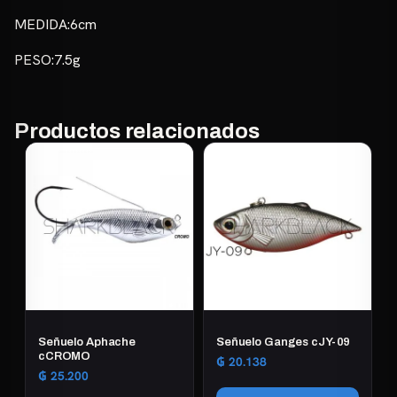
MEDIDA:6cm
PESO:7.5g
Productos relacionados
Señuelo Aphache
Señuelo Ganges cJY-09
cCROMO
₲
20.138
₲
25.200