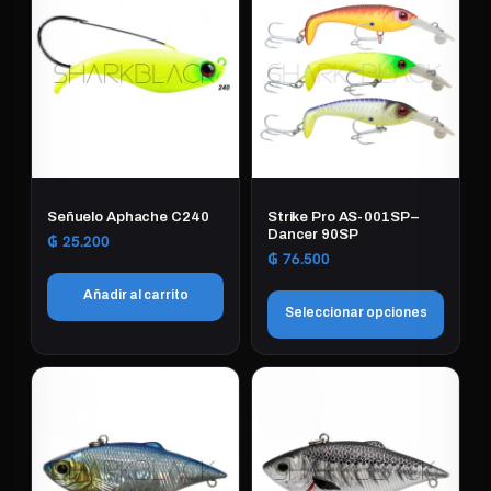
Señuelo Aphache C240
Strike Pro AS-001SP –
Dancer 90SP
₲
25.200
₲
76.500
Añadir al carrito
Seleccionar opciones
Este
producto
tiene
múltiples
variantes.