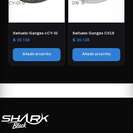
Las
opciones
se
pueden
elegir
Señuelo Ganges cCY-01
Señuelo Ganges C018
en
₲
20.138
₲
20.138
la
página
Añadir al carrito
Añadir al carrito
de
producto