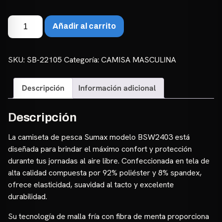
Remera
Añadir al carrito
Manga
Larga
BSW2403
SKU:
SB-22105
Categoría:
CAMISA MASCULINA
cantidad
Descripción
Información adicional
Descripción
La camiseta de pesca Sumax modelo BSW2403 está
diseñada para brindar el máximo confort y protección
durante tus jornadas al aire libre. Confeccionada en tela de
alta calidad compuesta por 92% poliéster y 8% spandex,
ofrece elasticidad, suavidad al tacto y excelente
durabilidad.
Su tecnología de malla fría con fibra de menta proporciona