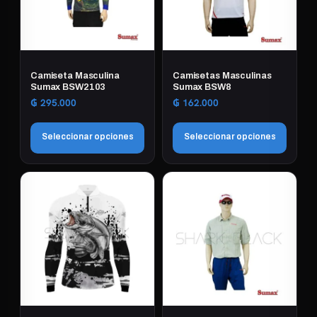
Camiseta Masculina
Camisetas Masculinas
Sumax BSW2103
Sumax BSW8
₲
295.000
₲
162.000
Seleccionar opciones
Seleccionar opciones
Este
Este
producto
producto
tiene
tiene
múltiples
múltiples
variantes.
variantes.
Las
Las
opciones
opciones
se
se
pueden
pueden