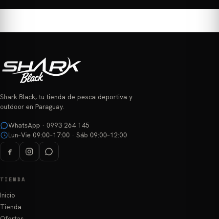
tiene
tiene
múltiples
múltiples
variantes.
variantes.
Las
Las
opciones
opciones
se
se
pueden
pueden
elegir
elegir
Shark Black, tu tienda de pesca deportiva y
en
en
outdoor en Paraguay.
la
la
página
página
WhatsApp · 0993 264 145
Lun–Vie 09:00–17:00 · Sáb 09:00–12:00
de
de
producto
producto
TIENDA
Inicio
Tienda
Ofertas