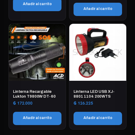
Añadir al carrito
Añadir al carrito
Linterna Recargable
Linterna LED USB XJ-
Lukton T9800W DT-60
8801 1104 200WTS
₲
172.000
₲
126.225
Añadir al carrito
Añadir al carrito