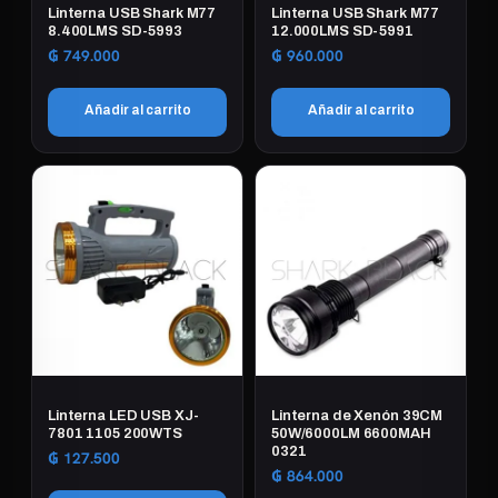
Linterna USB Shark M77
Linterna USB Shark M77
8.400LMS SD-5993
12.000LMS SD-5991
₲
749.000
₲
960.000
Añadir al carrito
Añadir al carrito
Linterna LED USB XJ-
Linterna de Xenón 39CM
7801 1105 200WTS
50W/6000LM 6600MAH
0321
₲
127.500
₲
864.000