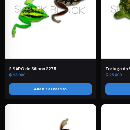
2 SAPO de Silicon 2275
Tortuga de 
₲
25.000
₲
25.000
Añadir al carrito