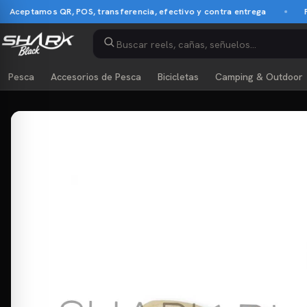
ceptamos QR, POS, transferencia, efectivo y contra entrega
Pago
Pesca
Accesorios de Pesca
Bicicletas
Camping & Outdoor