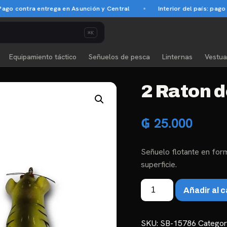
 contra entrega en Asunción y Central
Interior del país: pago an
⌘K
Equipamiento táctico
Señuelos de pesca
Linternas
Vestua
2 Raton d
₲
25.000
Señuelo flotante en for
superficie.
2
Añadir al c
Raton
de
Silicon
SKU:
SB-15786
Categor