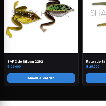
SAPO de Silicon 2292
Raton de Si
₲
25.000
₲
25.000
Añadir al carrito