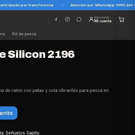
ticipado por transferencia
Atención por WhatsApp: 0993 264 145
Bienvenido
Mi cuenta
rio
Kit de pesca
e Silicon 2196
ma de ratón con patas y cola vibrantes para pesca en
arrito
ía:
Señuelos Sapito