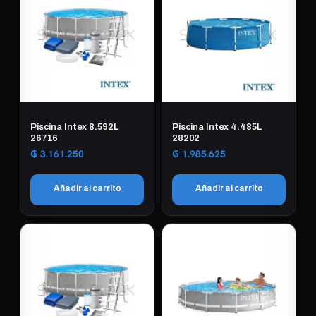
Piscina Intex 8.592L
Piscina Intex 4.485L
26716
28202
₲
3.161.250
₲
1.985.625
Añadir al carrito
Añadir al carrito