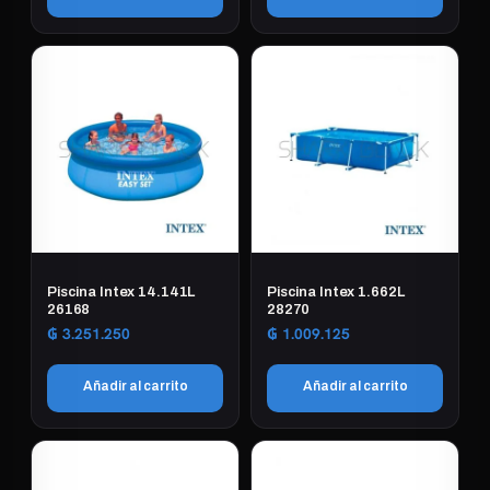
Piscina Intex 14.141L
Piscina Intex 1.662L
26168
28270
₲
3.251.250
₲
1.009.125
Añadir al carrito
Añadir al carrito