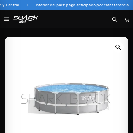
y Central
Interior del país: pago anticipado por transferencia